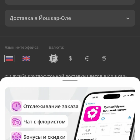
Доставка в Йошкар-Оле
Язык интерфейса:
Валюта:
©
Служба круглосуточной доставки цветов в Йошкар-
Оле
Русский Букет, 2026
Общество с ограниченной ответственностью «Технология»
ОГРН: 1195476081745, ИНН: 5410081997
Юридический адрес: г. Новосибирск, ул. Ипподромская,
д.42, оф. 3
Рейтинг Русского букета