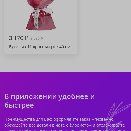
3 170
₽
3 730
₽
Букет из 11 красных роз 40 см
В приложении удобнее и
быстрее!
Преимущества для Вас: оформляйте заказ мгновенно,
обсуждайте все детали в чате с флористом и отслеживайте
заказ онлайн на всех этапах. Плюс - эксклюзивные акции и