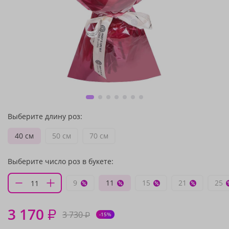
Выберите длину роз:
40 см
50 см
70 см
Выберите число роз в букете:
9
11
15
21
25
3 170
₽
3 730
₽
-15%