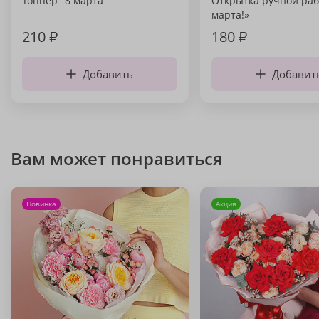
Топпер "8 марта"
Открытка ручной раб
марта!»
210
₽
180
₽
Добавить
Добавит
Вам может понравиться
Новинка
Акция