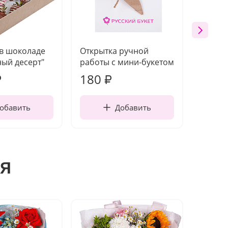
 в шоколаде
Открытка ручной
Ваза п
ый десерт"
работы с мини-букетом
180
1 21
₽
₽
обавить
Добавить
я