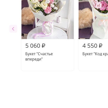
5 060
4 550
₽
₽
Букет "Счастье
Букет "Код к
впереди"