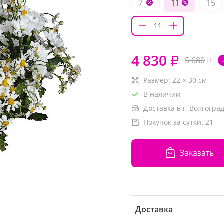
7
11
15
4 830
₽
5 680
₽
Размер:
22
×
30
см
В наличии
Доставка в г. Волгоград
Покупок за сутки:
21
Заказать
Доставка