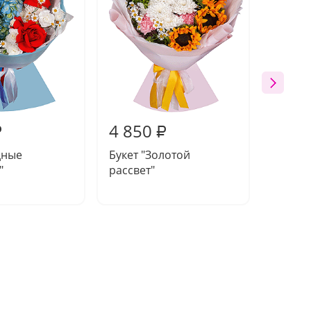
4 850
5 17
₽
₽
дные
Букет "Золотой
Букет 
"
рассвет"