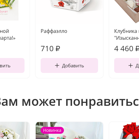
чной
Раффаэлло
Клубника
марта!»
"Изысканн
710
4 460
₽
вить
Добавить
Д
Вам может понравитьс
Новинка