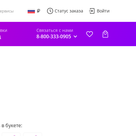
Статус заказа
Войти
ервисы
авки
Связаться с нами
д
8-800-333-0905
в букете: