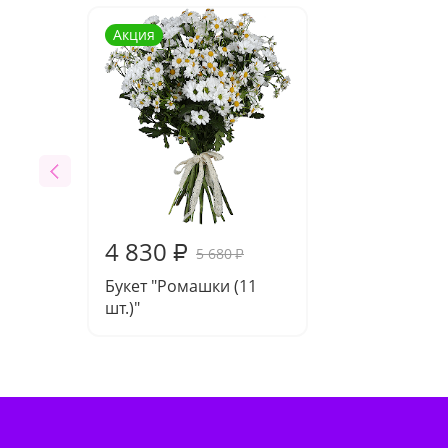
Акция
4 830
₽
5 680
₽
Букет "Ромашки (11
шт.)"