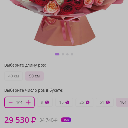
Выберите длину роз:
40 см
50 см
Выберите число роз в букете:
9
15
25
51
101
29 530
₽
34 740
₽
-15%