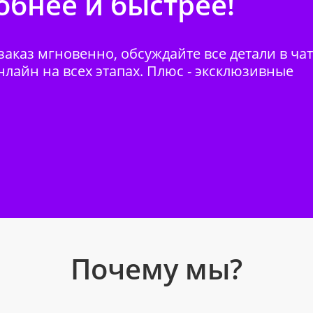
бнее и быстрее!
аказ мгновенно, обсуждайте все детали в ча
нлайн на всех этапах. Плюс - эксклюзивные
Почему мы?