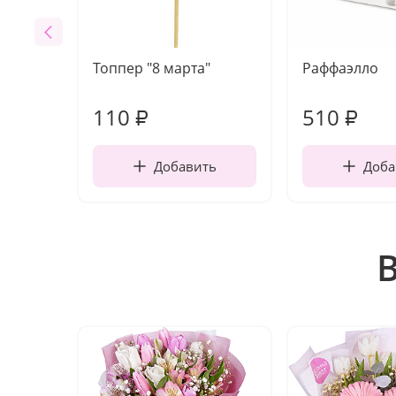
Топпер "8 марта"
Раффаэлло
110
510
₽
₽
Добавить
Доба