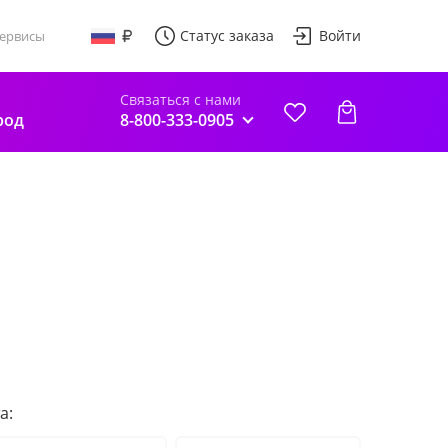
Статус заказа
Войти
ервисы
Связаться с нами
род
8-800-333-0905
а: