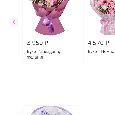
3 950
4 570
₽
₽
Букет "Звездопад
Букет "Нежна
желаний"