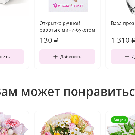
Открытка ручной
Ваза про
работы с мини-букетом
130
1 310
₽
вить
Добавить
Д
Вам может понравитьс
Акция