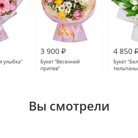
3 900
4 850
₽
я улыбка"
Букет "Весенний
Букет "Бе
припев"
тюльпаны
Вы смотрели