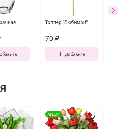
зрачная
Топпер "Любимой"
Открыт
работы
70
220
₽
₽
обавить
Добавить
я
Акция