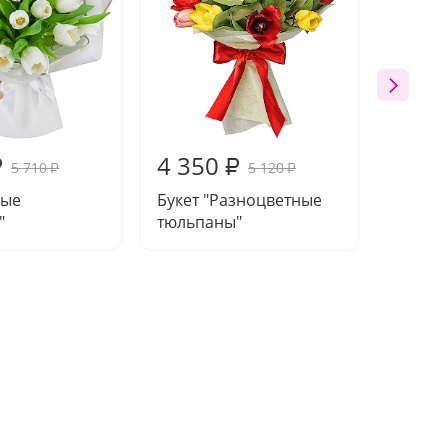
4 350
4 17
₽
₽
5 710
5 120
₽
₽
лые
Букет "Разноцветные
Букет 
"
тюльпаны"
весна"