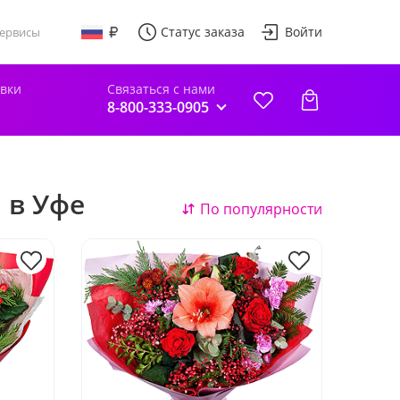
Статус заказа
Войти
ервисы
авки
Связаться с нами
8-800-333-0905
 в Уфе
По популярности