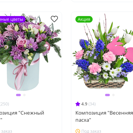
нные цветы
Акция
(250)
4.9
(34)
озиция "Снежный
Композиция "Весенняя
"
пасха"
 заказ
Под заказ