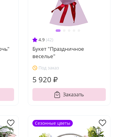
4.9
(42)
очь"
Букет "Праздничное
веселье"
Под заказ
5 920 ₽
Заказать
Сезонные цветы