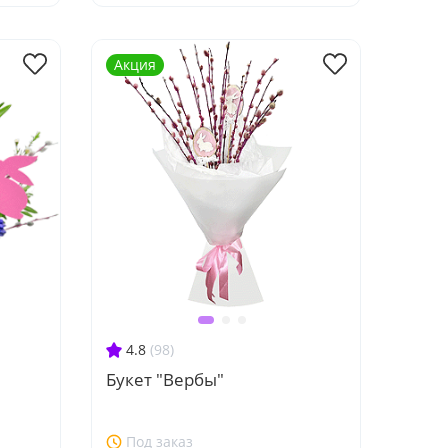
Акция
4.8
(98)
Букет "Вербы"
Под заказ