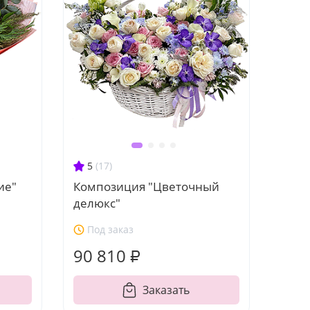
5
(17)
ие"
Композиция "Цветочный
делюкс"
Под заказ
90 810 ₽
Заказать