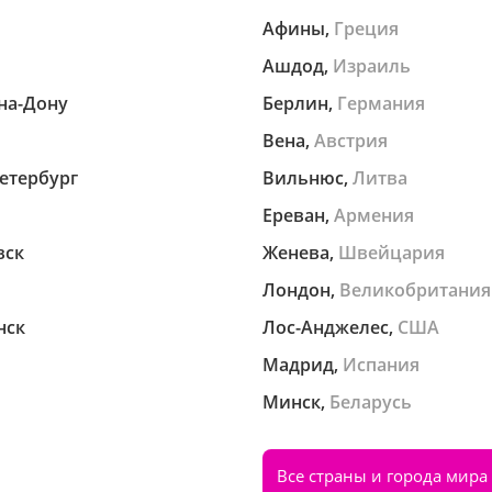
Афины,
Греция
Ашдод,
Израиль
на-Дону
Берлин,
Германия
Вена,
Австрия
етербург
Вильнюс,
Литва
Ереван,
Армения
вск
Женева,
Швейцария
Лондон,
Великобритания
нск
Лос-Анджелес,
США
Мадрид,
Испания
Минск,
Беларусь
Все страны и города мира