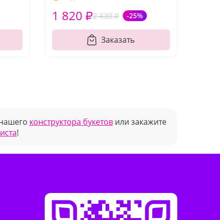
1 820 ₽
2 430 ₽
-25%
Заказать
 нашего
конструктора букетов
или закажите
риста
!