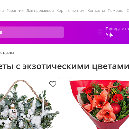
та
Гарантии
Для продавцов
Корп. клиентам
Контакты
Помощь
С
Город дост
Уфа
е цветы
еты с экзотическими цветами