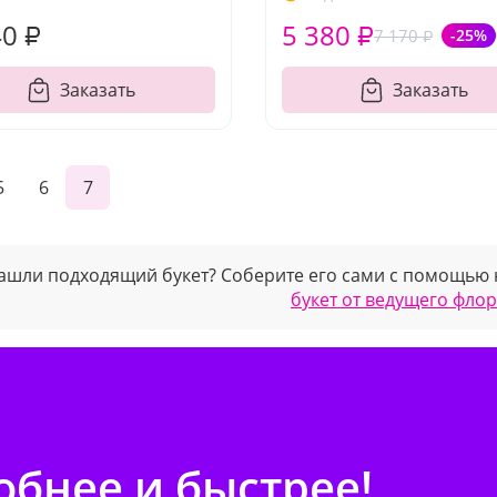
40 ₽
5 380 ₽
7 170 ₽
-25%
Заказать
Заказать
5
6
7
ашли подходящий букет? Соберите его сами с помощью
букет от ведущего фло
бнее и быстрее!