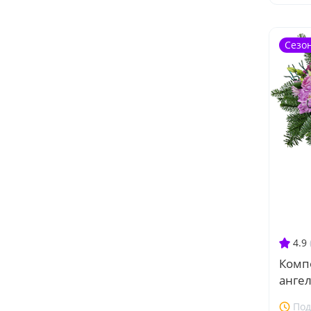
Сезо
4.9
Комп
ангел
Под