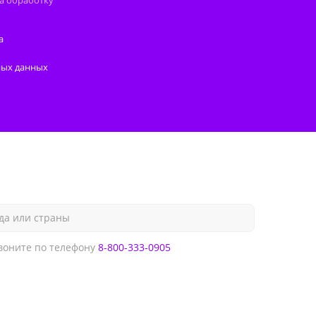
а обработку
а
ных данных
да или страны
оните по телефону
8-800-333-0905