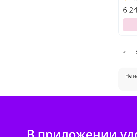
6 2
«
Не н
В приложении удо