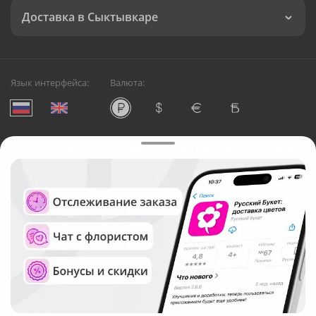
Доставка в Сыктывкаре
Язык интерфейса:
Валюта:
©
Служба круглосуточной доставки цветов в Сыктывкаре
Русский Букет, 2026
Общество с ограниченной ответственностью «Технология»
ОГРН: 1195476081745, ИНН: 5410081997
Юридический адрес: г. Новосибирск, ул. Ипподромская,
д.42, оф. 3
Рейтинг Русского букета