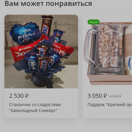
Вам может понравиться
Акция
2 530
₽
3 050
₽
3 590
₽
Стаканчик со сладостями
Подарок "Крепкий ор
"Шоколадный Сникерс"