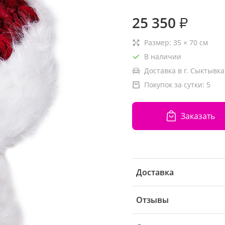
25 350
₽
Размер:
35
×
70
см
В наличии
Доставка в г. Сыктывка
Покупок за сутки:
5
Заказать
Доставка
Отзывы