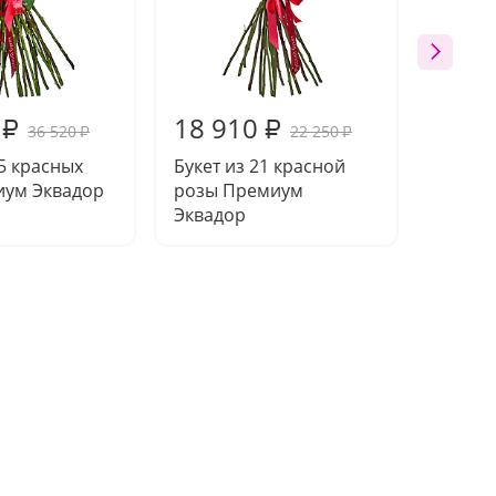
18 910
9 97
₽
₽
36 520
22 250
₽
₽
35 красных
Букет из 21 красной
Букет 
иум Эквадор
розы Премиум
роз П
Эквадор