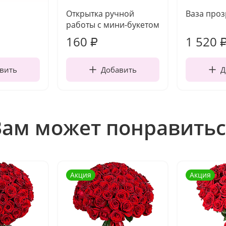
Открытка ручной
Ваза про
работы с мини-букетом
160
1 520
₽
вить
Добавить
Д
Вам может понравитьс
Акция
Акция