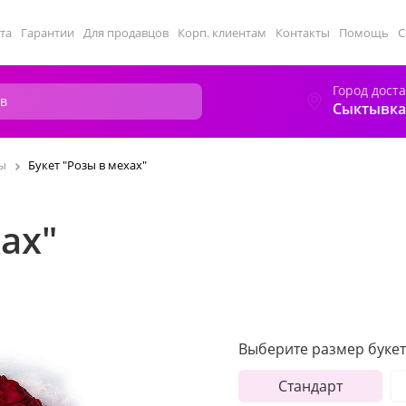
та
Гарантии
Для продавцов
Корп. клиентам
Контакты
Помощь
С
Город дост
Сыктывка
ы
Букет "Розы в мехах"
ах"
Выберите размер букет
Стандарт