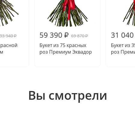
59 390
31 040
₽
93 940
69 870
₽
₽
 красной
Букет из 75 красных
Букет из 
ум
роз Премиум Эквадор
роз Прем
Вы смотрели