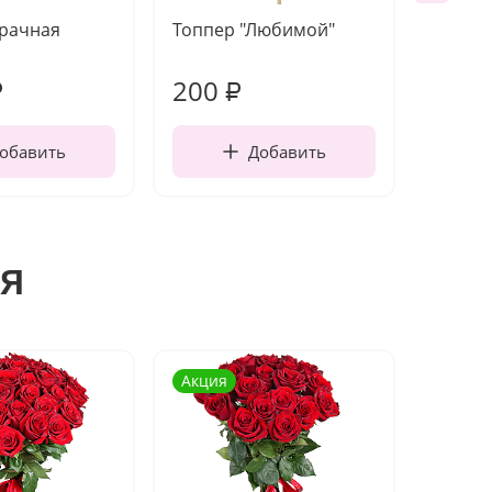
зрачная
Топпер "Любимой"
Открыт
работы
200
280
₽
₽
обавить
Добавить
я
Акция
Акция