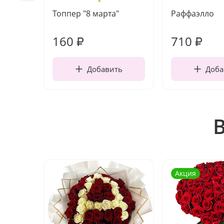
Топпер "8 марта"
Раффаэлло
160
710
₽
₽
Добавить
Доба
Акция