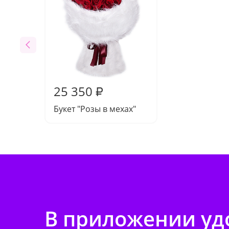
25 350
₽
Букет "Розы в мехах"
В приложении удо