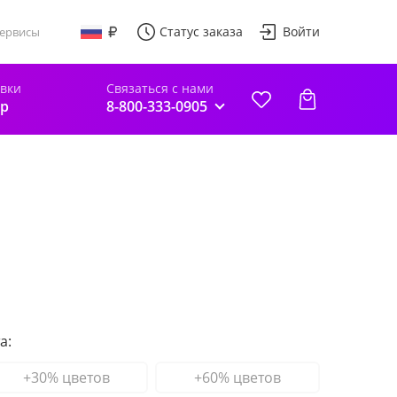
Статус заказа
Войти
ервисы
авки
Связаться с нами
р
8-800-333-0905
а:
+30% цветов
+60% цветов