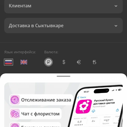
Клиентам
Доставка в Сыктывкаре
Язык интерфейса:
Валюта:
©
Служба круглосуточной доставки цветов в Сыктывкаре
Русский Букет, 2026
Общество с ограниченной ответственностью «Технология»
ОГРН: 1195476081745, ИНН: 5410081997
Юридический адрес: г. Новосибирск, ул. Ипподромская,
д.42, оф. 3
Рейтинг Русского букета