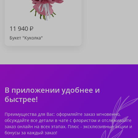
11 940
₽
Букет "Куколка"
В приложении удобнее и
быстрее!
Преимущества для Вас: оформляйте заказ мгновенно,
обсуждайте все детали в чате с флористом и отслеживайте
заказ онлайн на всех этапах. Плюс - эксклюзивные акции и
бонусы за каждый заказ!