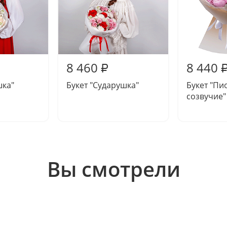
8 460
8 440
₽
шка"
Букет "Сударушка"
Букет "Пи
созвучие"
Вы смотрели