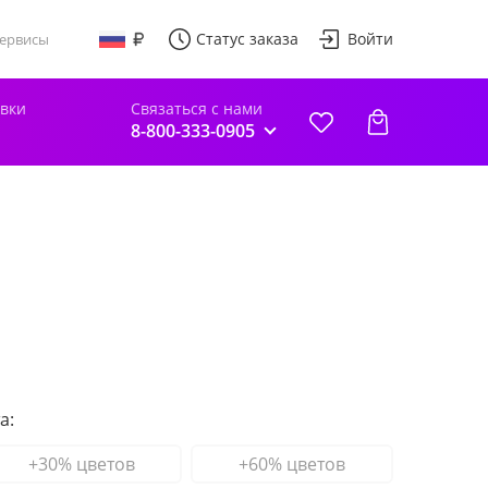
Статус заказа
Войти
ервисы
авки
Связаться с нами
8-800-333-0905
а:
+30% цветов
+60% цветов