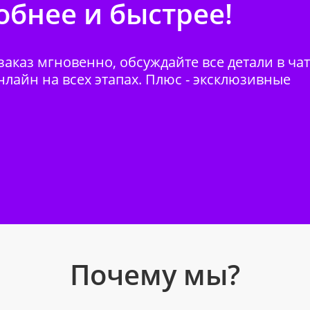
бнее и быстрее!
аказ мгновенно, обсуждайте все детали в ча
нлайн на всех этапах. Плюс - эксклюзивные
Почему мы?