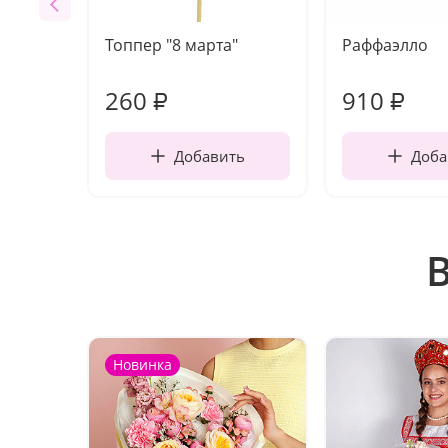
Топпер "8 марта"
Раффаэлло
260
910
₽
₽
Добавить
Доба
Новинка