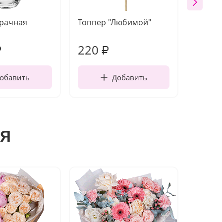
зрачная
Топпер "Любимой"
Открыт
работы
220
230
₽
₽
обавить
Добавить
я