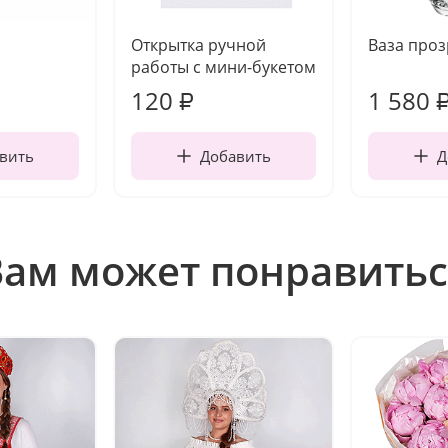
Открытка ручной
Ваза про
работы с мини-букетом
120
1 580
₽
вить
Добавить
Д
Вам может понравитьс