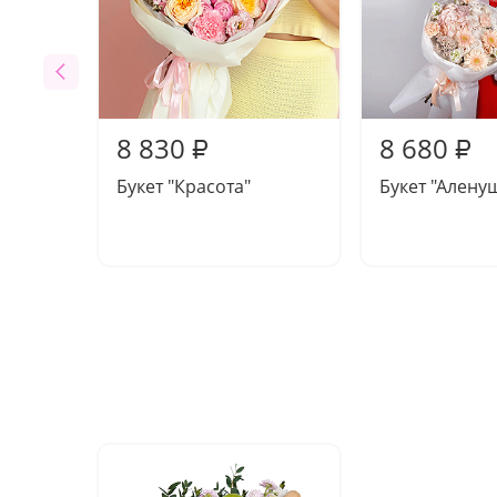
8 830
8 680
₽
₽
Букет "Красота"
Букет "Алену