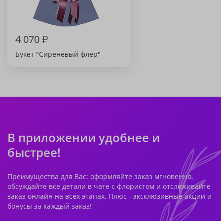
4 070
₽
Букет "Сиреневый флер"
В приложении удобнее и
быстрее!
Преимущества для Вас: оформляйте заказ мгновенно,
обсуждайте все детали в чате с флористом и отслеживайте
заказ онлайн на всех этапах. Плюс - эксклюзивные акции и
бонусы за каждый заказ!