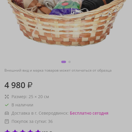
Внешний вид и марка товаров может отличаться от образца
4 980
₽
Размер:
25
×
20
см
В наличии
Доставка в г. Северодвинск:
Бесплатно
сегодня
Покупок за сутки:
36