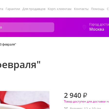
та
Гарантии
Для продавцов
Корп. клиентам
Контакты
Помощь
С
Город дост
Москва
23 февраля"
февраля"
2 940
₽
Товар доступен для доставки н
Размер:
12
×
10
см