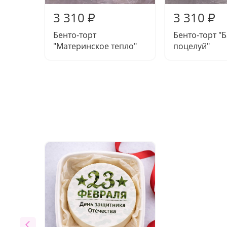
3 310
3 310
₽
₽
Бенто-торт
Бенто-торт "
"Материнское тепло"
поцелуй"