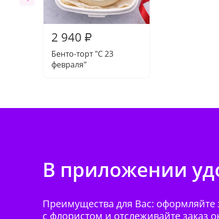
2 940
₽
Бенто-торт "С 23
февраля"
В приложении удо
Преимущества для Вас: оформляйте з
с флористом и отслеживайте заказ о