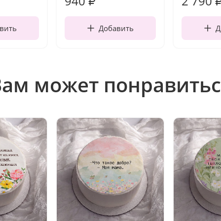
940
2 790
₽
вить
Добавить
Д
Вам может понравитьс