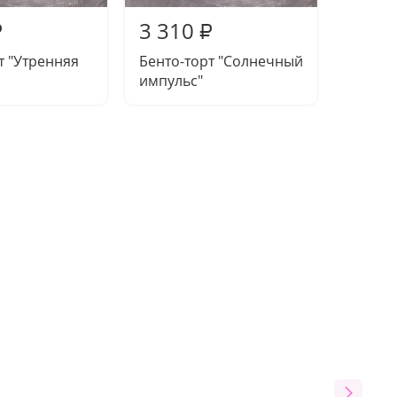
3 310
3 31
₽
₽
т "Утренняя
Бенто-торт "Солнечный
Бенто-
импульс"
призн