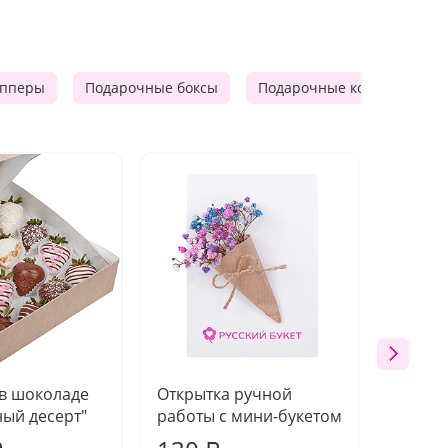
опперы
Подарочные боксы
Подарочные корзины
 в шоколаде
Открытка ручной
Ваза п
ый десерт"
работы с мини-букетом