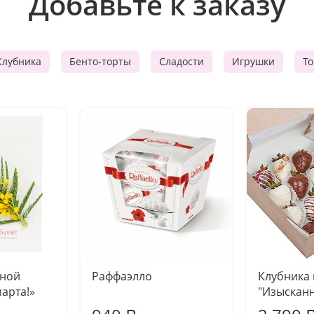
Добавьте к заказу
Клубника
Бенто-торты
Сладости
Игрушки
Т
чной
Раффаэлло
Клубника
марта!»
"Изысканн