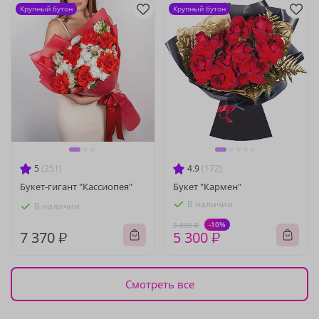
Крупный бутон
Крупный бутон
5
(251)
4.9
(172)
Букет-гигант "Кассиопея"
Букет "Кармен"
В наличии
В наличии
-10%
5 890 ₽
7 370 ₽
5 300 ₽
Смотреть все