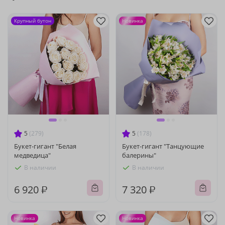
Крупный бутон
Новинка
5
(279)
5
(178)
Букет-гигант "Белая
Букет-гигант "Танцующие
медведица"
балерины"
В наличии
В наличии
6 920 ₽
7 320 ₽
Новинка
Новинка