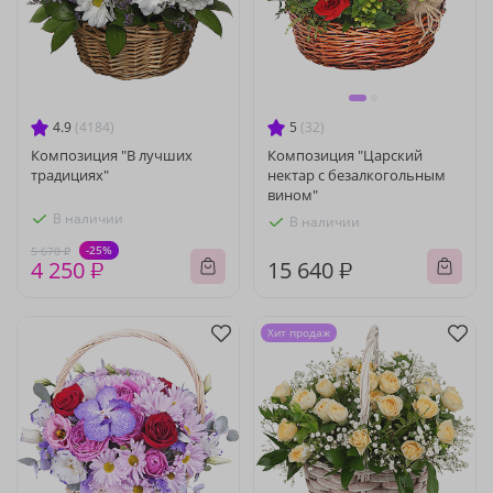
4.9
(4184)
5
(32)
Композиция "В лучших
Композиция "Царский
традициях"
нектар с безалкогольным
вином"
В наличии
В наличии
-25%
5 670 ₽
4 250 ₽
15 640 ₽
Хит продаж