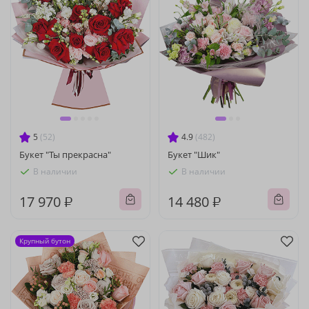
5
(52)
4.9
(482)
Букет "Ты прекрасна"
Букет "Шик"
В наличии
В наличии
17 970 ₽
14 480 ₽
Крупный бутон