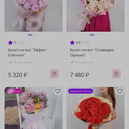
5
(238)
4.9
(193)
Букет-гигант "Эффект
Букет-гигант "Созвездие
бабочки"
Ориона"
В наличии
В наличии
5 320 ₽
7 480 ₽
Новинка
Крупный бутон