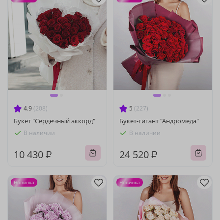
4.9
(208)
5
(227)
Букет "Сердечный аккорд"
Букет-гигант "Андромеда"
В наличии
В наличии
10 430 ₽
24 520 ₽
Новинка
Новинка