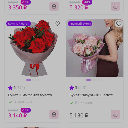
-10%
-10%
3 720 ₽
5 910 ₽
3 350 ₽
5 320 ₽
Крупный бутон
Крупный бутон
5
(374)
5
(115)
Букет "Симфония чувств"
Букет "Лазурный шепот"
В наличии
В наличии
-10%
3 490 ₽
3 140 ₽
5 130 ₽