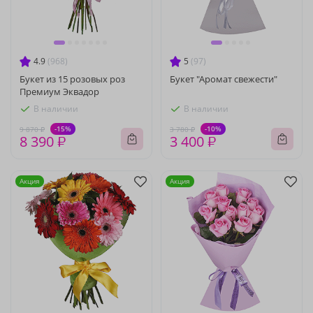
4.9
(968)
5
(97)
Букет из 15 розовых роз
Букет "Аромат свежести"
Премиум Эквадор
В наличии
В наличии
-15%
-10%
9 870 ₽
3 780 ₽
8 390 ₽
3 400 ₽
Акция
Акция