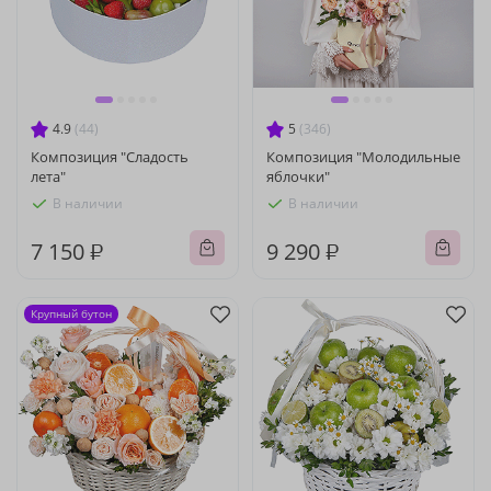
4.9
(44)
5
(346)
Композиция "Сладость
Композиция "Молодильные
лета"
яблочки"
В наличии
В наличии
7 150 ₽
9 290 ₽
Крупный бутон