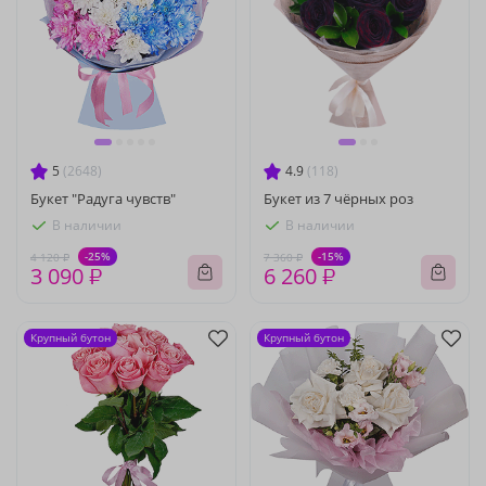
5
(2648)
4.9
(118)
Букет "Радуга чувств"
Букет из 7 чёрных роз
В наличии
В наличии
-25%
-15%
4 120 ₽
7 360 ₽
3 090 ₽
6 260 ₽
Крупный бутон
Крупный бутон