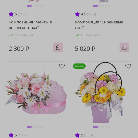
5
(266)
4.9
(189)
Композиция "Мечты в
Композиция "Сиреневые
розовых тонах"
сны"
В наличии
В наличии
2 300 ₽
5 020 ₽
Акция
5
(179)
5
(580)