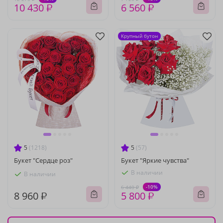
10 430 ₽
6 560 ₽
Крупный бутон
5
(1218)
5
(57)
Букет "Сердце роз"
Букет "Яркие чувства"
В наличии
В наличии
-10%
6 440 ₽
8 960 ₽
5 800 ₽