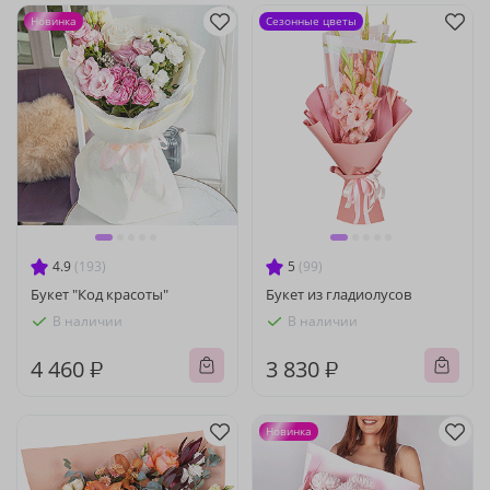
Новинка
Сезонные цветы
4.9
(193)
5
(99)
Букет "Код красоты"
Букет из гладиолусов
В наличии
В наличии
4 460 ₽
3 830 ₽
Новинка