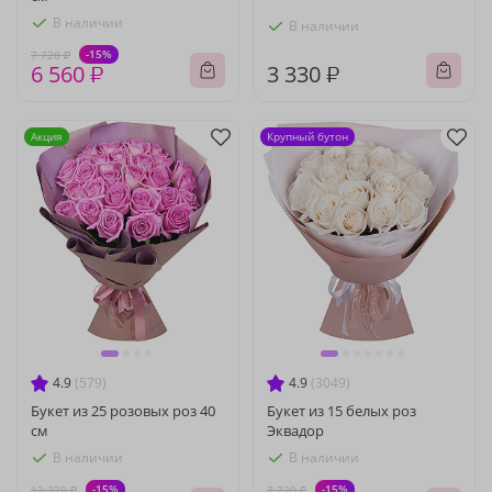
В наличии
В наличии
-15%
7 720 ₽
6 560 ₽
3 330 ₽
Акция
Крупный бутон
4.9
(579)
4.9
(3049)
Букет из 25 розовых роз 40
Букет из 15 белых роз
см
Эквадор
В наличии
В наличии
-15%
-15%
12 270 ₽
7 720 ₽