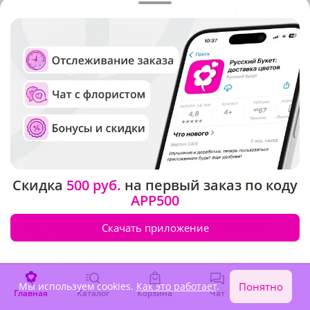
5
(142)
5
(670)
Букет "Черно-белая
Букет "Любовь к жизни"
классика"
В наличии
В наличии
2 120 ₽
2 970 ₽
Скидка
500 руб.
на первый заказ по коду
APP500
Скачать приложение
Мы используем cookies.
Как это работает
.
Понятно
Главная
Каталог
Корзина
Чат
Войти