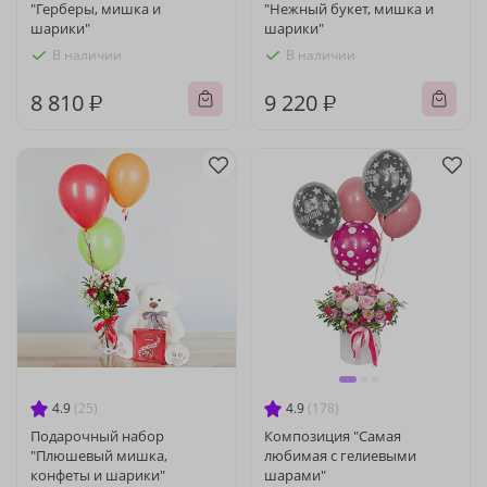
"Герберы, мишка и
"Нежный букет, мишка и
шарики"
шарики"
В наличии
В наличии
8 810 ₽
9 220 ₽
4.9
(25)
4.9
(178)
Подарочный набор
Композиция "Самая
"Плюшевый мишка,
любимая с гелиевыми
конфеты и шарики"
шарами"