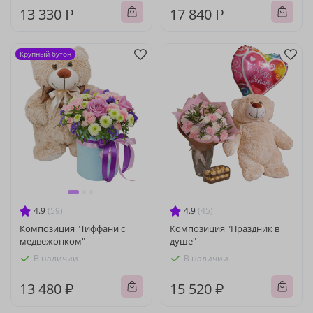
13 330 ₽
17 840 ₽
Крупный бутон
4.9
(59)
4.9
(45)
Композиция "Тиффани с
Композиция "Праздник в
медвежонком"
душе"
В наличии
В наличии
13 480 ₽
15 520 ₽