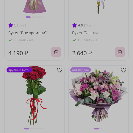
5
(699)
4.9
(1826)
Букет "Вне времени"
Букет "Элегия"
В наличии
В наличии
4 190 ₽
2 640 ₽
Крупный бутон
Хит продаж