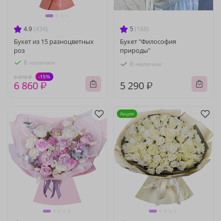
4.9
(434)
5
(168)
Букет из 15 разноцветных
Букет "Философия
роз
природы"
В наличии
В наличии
-15%
8 070 ₽
6 860 ₽
5 290 ₽
Акция