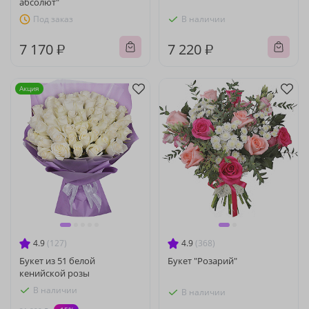
абсолют"
Под заказ
В наличии
7 170 ₽
7 220 ₽
Акция
4.9
(127)
4.9
(368)
Букет из 51 белой
Букет "Розарий"
кенийской розы
В наличии
В наличии