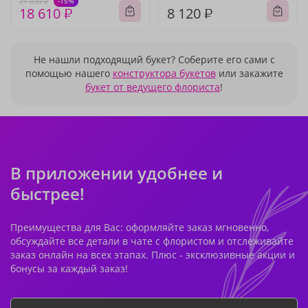
-15%
21 890 ₽
18 610 ₽
8 120 ₽
Не нашли подходящий букет? Соберите его сами с
помощью нашего
конструктора букетов
или закажите
букет от ведущего флориста
!
В приложении удобнее и
быстрее!
Преимущества для Вас: оформляйте заказ мгновенно,
обсуждайте все детали в чате с флористом и отслеживайте
заказ онлайн на всех этапах. Плюс - эксклюзивные акции и
бонусы за каждый заказ!