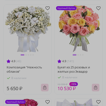
Крупный бутон
4.9
(46)
4.9
(141)
Композиция "Нежность
Букет из 25 розовых и
облаков"
желтых роз Эквадор
В наличии
В наличии
-15%
12 390 ₽
5 650 ₽
10 530 ₽
Крупный бутон