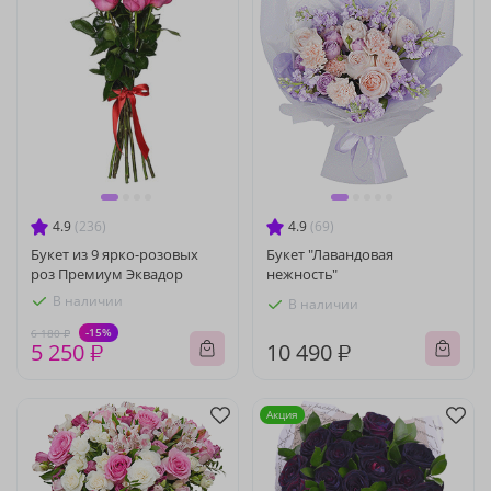
4.9
(236)
4.9
(69)
Букет из 9 ярко-розовых
Букет "Лавандовая
роз Премиум Эквадор
нежность"
В наличии
В наличии
-15%
6 180 ₽
5 250 ₽
10 490 ₽
Акция