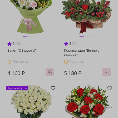
5
(89)
5
(22)
Букет "С 8 марта!"
Композиция "Вечер у
камина"
Под заказ
Под заказ
4 160 ₽
5 180 ₽
Крупный бутон