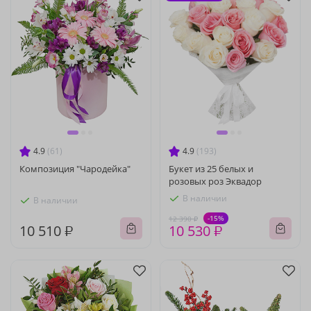
4.9
(61)
4.9
(193)
Композиция "Чародейка"
Букет из 25 белых и
розовых роз Эквадор
В наличии
В наличии
-15%
12 390 ₽
10 510 ₽
10 530 ₽