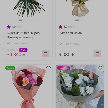
4.9
(44)
4.9
(660)
Букет из 75 белых роз
Букет для мамы
Премиум Эквадор
В наличии
В наличии
-15%
40 400 ₽
34 340 ₽
9 080 ₽
Акция
Новинка