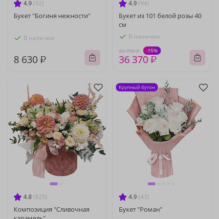
4.9
(92)
4.9
(94)
Букет "Богиня нежности"
Букет из 101 белой розы 40
см
В наличии
В наличии
-15%
42 790 ₽
8 630 ₽
36 370 ₽
Крупный бутон
4.8
(825)
4.9
(43)
Композиция "Сливочная
Букет "Роман"
карамель"