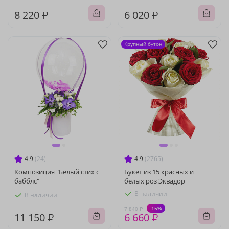
8 220 ₽
6 020 ₽
Крупный бутон
4.9
(24)
4.9
(2765)
Композиция "Белый стих с
Букет из 15 красных и
бабблс"
белых роз Эквадор
В наличии
В наличии
-15%
7 840 ₽
11 150 ₽
6 660 ₽