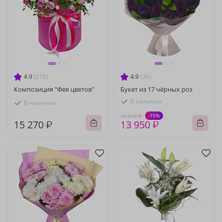
4.9
(278)
4.9
(36)
Композиция "Фея цветов"
Букет из 17 чёрных роз
В наличии
В наличии
-15%
16 410 ₽
15 270 ₽
13 950 ₽