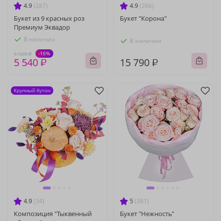
4.9
(287)
4.9
(266)
Букет из 9 красных роз
Букет "Корона"
Премиум Эквадор
В наличии
В наличии
-15%
6 520 ₽
5 540 ₽
15 790 ₽
Крупный бутон
4.9
(34)
5
(381)
Композиция "Тыквенный
Букет "Нежность"