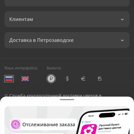
Клиентам
Доставка в Петрозаводске
Язык интерфейса:
Валюта:
©
Служба круглосуточной доставки цветов в
Петрозаводске
Русский Букет, 2026
Общество с ограниченной ответственностью «Технология»
ОГРН: 1195476081745, ИНН: 5410081997
Юридический адрес: г. Новосибирск, ул. Ипподромская,