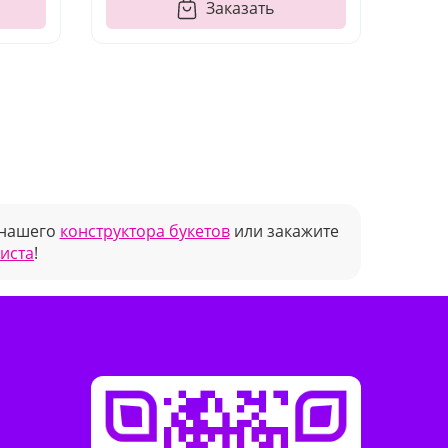
Заказать
 нашего
конструктора букетов
или закажите
риста
!