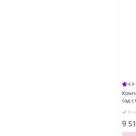
4.9
Комп
сад с
В н
9 5