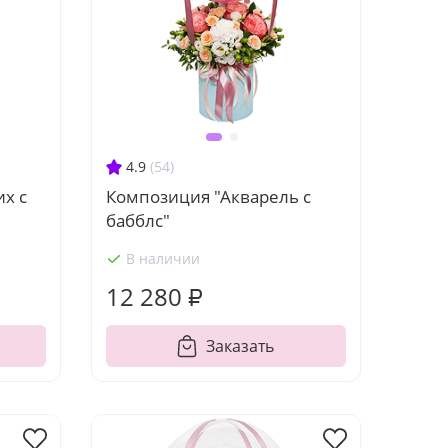
4.9
(54)
х с
Композиция "Акварель с
бабблс"
В наличии
12 280 ₽
Заказать