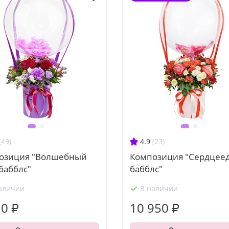
(49)
4.9
(23)
озиция "Волшебный
Композиция "Сердцеед
 бабблс"
бабблс"
аличии
В наличии
10 ₽
10 950 ₽