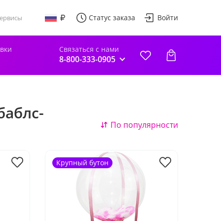
Статус заказа
Войти
ервисы
авки
Связаться с нами
8-800-333-0905
баблс-
По популярности
Крупный бутон