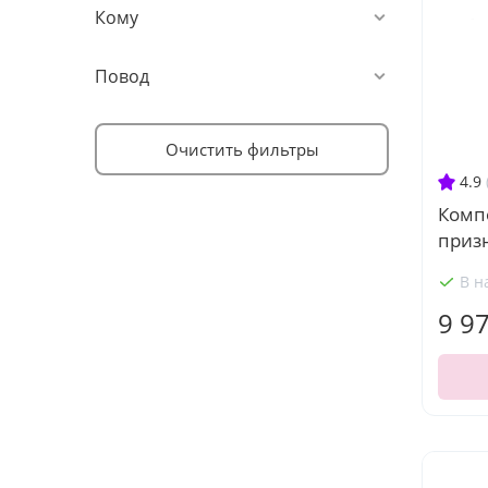
Кому
Повод
Очистить фильтры
4.9
Комп
призн
В н
9 9