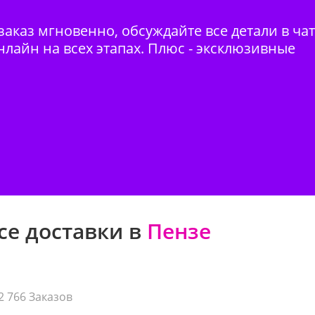
аказ мгновенно, обсуждайте все детали в ча
нлайн на всех этапах. Плюс - эксклюзивные
се доставки в
Пензе
2 766 Заказов