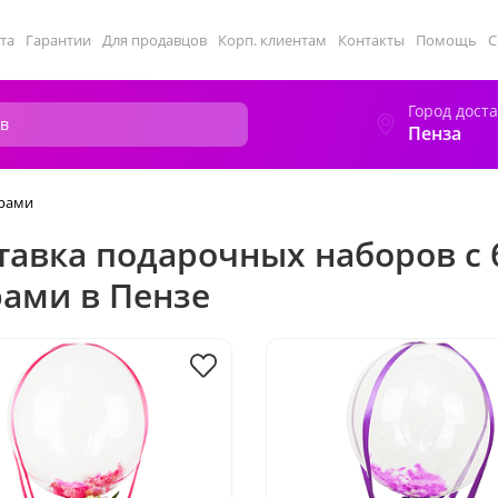
та
Гарантии
Для продавцов
Корп. клиентам
Контакты
Помощь
С
Город дост
Пенза
арами
тавка подарочных наборов с 
ами в Пензе