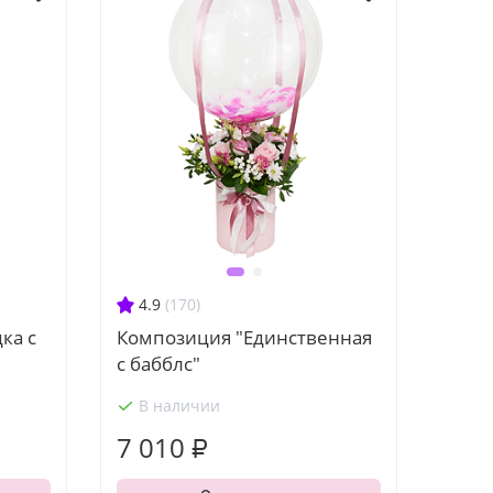
4.9
(170)
ка с
Композиция "Единственная
с бабблс"
В наличии
7 010 ₽