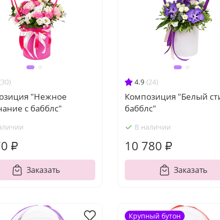
(30)
4.9
(24)
озиция "Нежное
Композиция "Белый сти
ание с бабблс"
бабблс"
аличии
В наличии
70 ₽
10 780 ₽
Заказать
Заказать
Крупный бутон