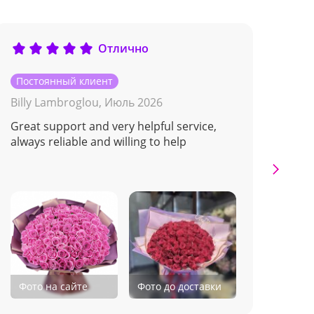
Отлично
Постоянный клиент
Пос
Billy Lambroglou,
Июль 2026
Але
Great support and very helpful service,
спа
always reliable and willing to help
Фото на сайте
Фото до доставки
Фо