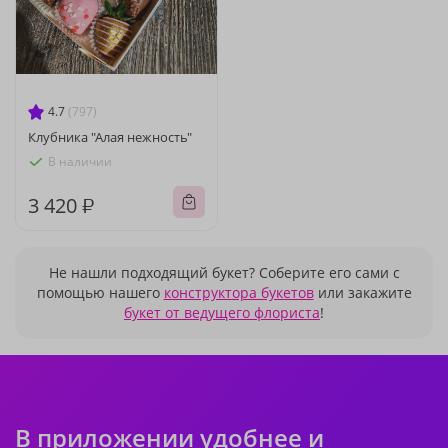
4.7
(797)
Клубника "Алая нежность"
В наличии
3 420 ₽
Не нашли подходящий букет? Соберите его сами с
помощью нашего
конструктора букетов
или закажите
букет от ведущего флориста
!
В приложении удобнее и