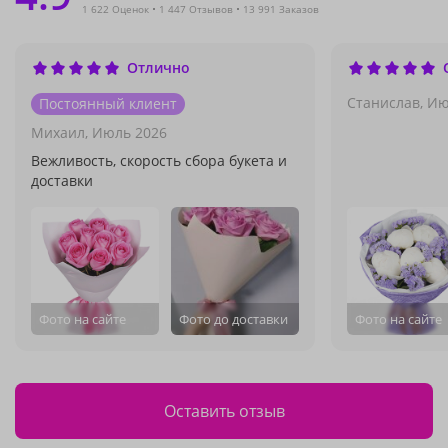
1 622 Оценок
1 447 Отзывов
13 991 Заказов
Отлично
Станислав,
Ию
Постоянный клиент
Михаил,
Июль 2026
Вежливость, скорость сбора букета и
доставки
Фото на сайте
Фото до доставки
Фото на сайте
Оставить отзыв