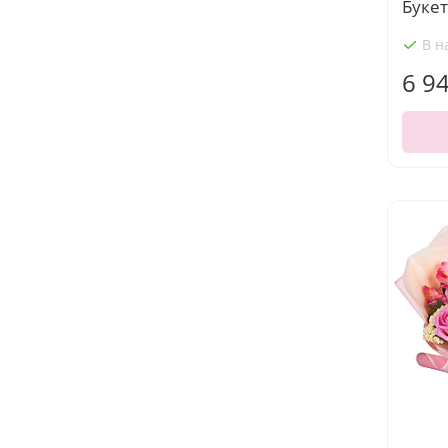
Буке
В н
6 9