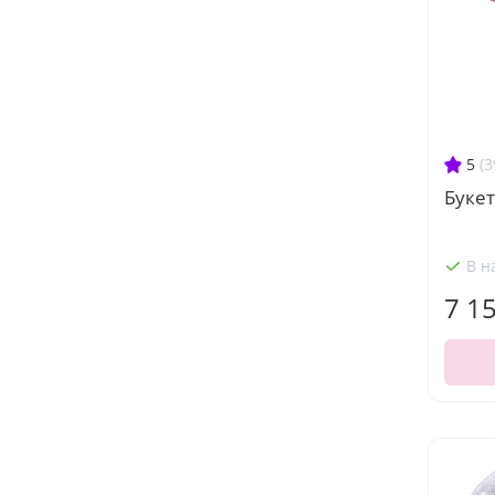
5
(3
Букет
В н
7 1