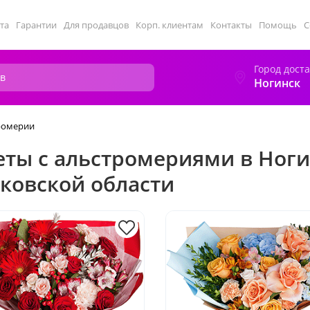
та
Гарантии
Для продавцов
Корп. клиентам
Контакты
Помощь
С
Город дост
Ногинск
ромерии
еты с альстромериями в Ног
ковской области