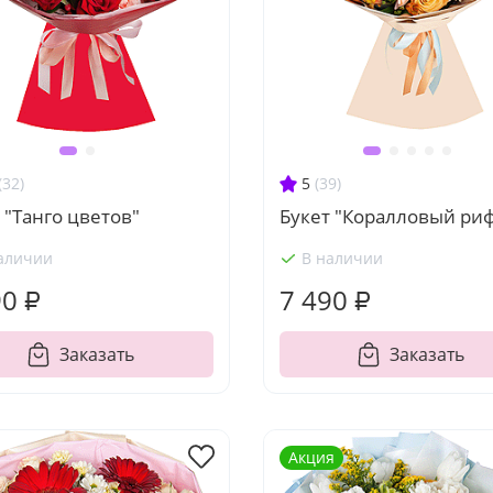
(32)
5
(39)
 "Танго цветов"
Букет "Коралловый ри
аличии
В наличии
90 ₽
7 490 ₽
Заказать
Заказать
Акция