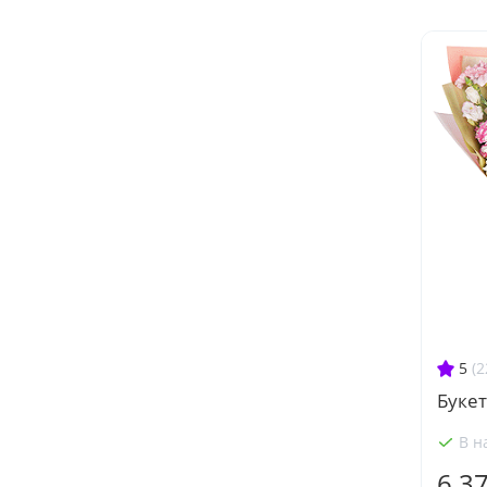
5
(2
Букет
В н
6 3