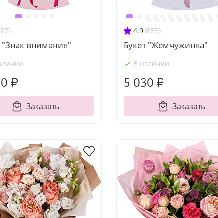
(87)
4.9
(859)
 "Знак внимания"
Букет "Жемчужинка"
аличии
В наличии
60 ₽
5 030 ₽
Заказать
Заказать