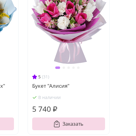
5
(31)
х"
Букет "Алисия"
В наличии
5 740 ₽
Заказать