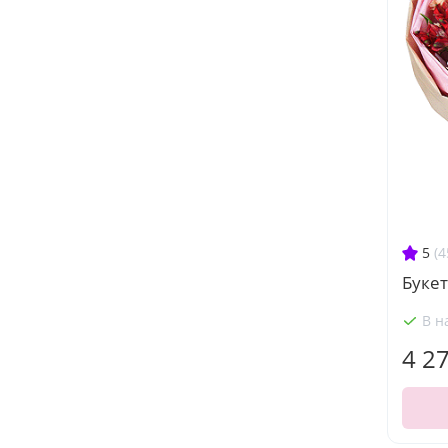
5
(4
Букет
В н
4 2