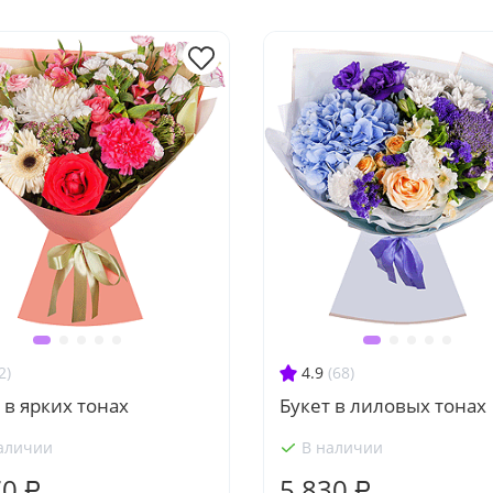
2)
4.9
(68)
 в ярких тонах
Букет в лиловых тонах
аличии
В наличии
70 ₽
5 830 ₽