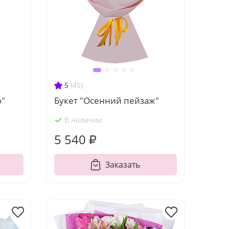
5
(45)
ф"
Букет "Осенний пейзаж"
В наличии
5 540 ₽
Заказать