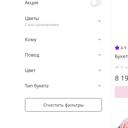
Акция
Цветы
С альстромериями
Кому
4.9
Повод
Букет
В н
Цвет
8 1
Тип букета
Очистить фильтры