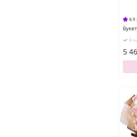
4.9
Букет
В н
5 4