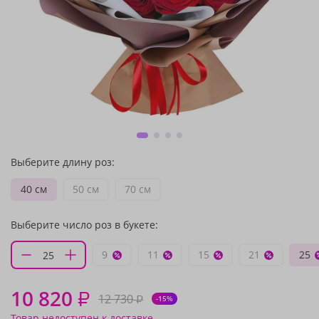
Выберите длину роз:
40 см
50 см
70 см
Выберите число роз в букете:
9
11
15
21
25
10 820
₽
12 730
₽
-15%
Товар недоступен к доставке.