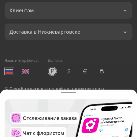
Клиентам
Доставка в Нижневартовске
Язык интерфейса:
Валюта:
©
Служба круглосуточной доставки цветов в
Нижневартовске
Русский Букет, 2026
Общество с ограниченной ответственностью «Технология»
ОГРН: 1195476081745, ИНН: 5410081997
Юридический адрес: г. Новосибирск, ул. Ипподромская,
д.42, оф. 3