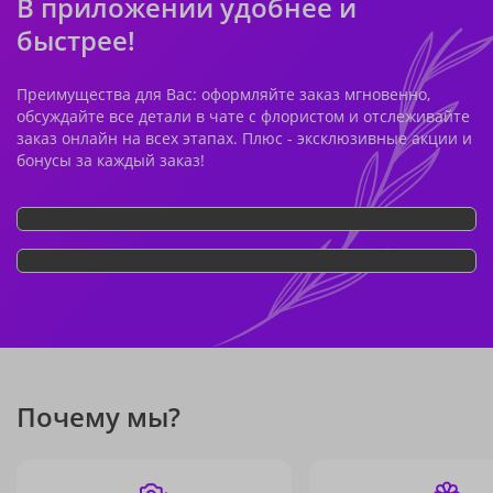
В приложении удобнее и
быстрее!
Преимущества для Вас: оформляйте заказ мгновенно,
обсуждайте все детали в чате с флористом и отслеживайте
заказ онлайн на всех этапах. Плюс - эксклюзивные акции и
бонусы за каждый заказ!
Почему мы?