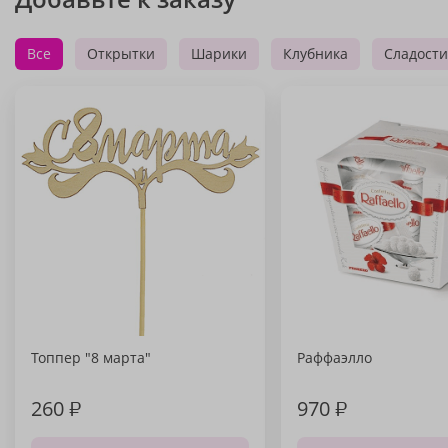
Все
Открытки
Шарики
Клубника
Сладости
Топпер "8 марта"
Раффаэлло
260
₽
970
₽