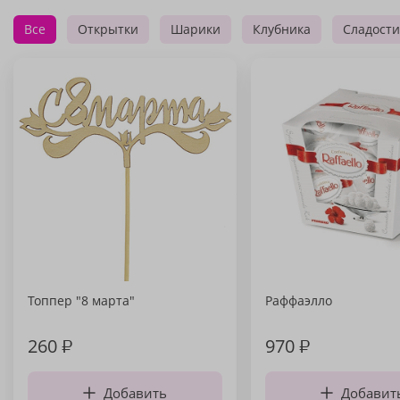
Все
Открытки
Шарики
Клубника
Сладости
Топпер "8 марта"
Раффаэлло
260
₽
970
₽
Добавить
Добавит