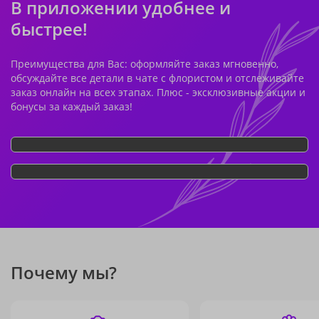
В приложении удобнее и
быстрее!
Преимущества для Вас: оформляйте заказ мгновенно,
обсуждайте все детали в чате с флористом и отслеживайте
заказ онлайн на всех этапах. Плюс - эксклюзивные акции и
бонусы за каждый заказ!
Почему мы?