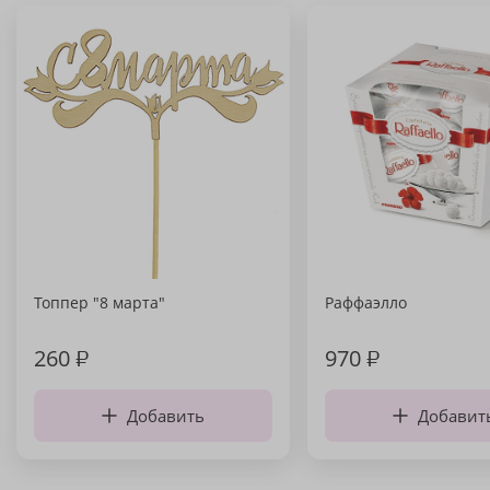
Топпер "8 марта"
Раффаэлло
260
₽
970
₽
Добавить
Добавит