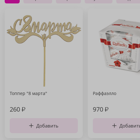
Топпер "8 марта"
Раффаэлло
260
₽
970
₽
Добавить
Добавит