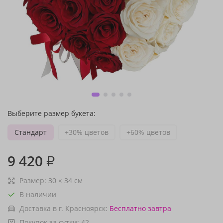
Выберите размер букета:
Стандарт
+30% цветов
+60% цветов
9 420
₽
Размер:
30
×
34
см
В наличии
Доставка в г. Красноярск:
Бесплатно
завтра
Покупок за сутки:
42