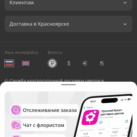
Клиентам
Доставка в Красноярске
Язык интерфейса:
Валюта:
©
Служба круглосуточной доставки цветов в
Красноярске
Русский Букет, 2026
Общество с ограниченной ответственностью «Технология»
ОГРН: 1195476081745, ИНН: 5410081997
Юридический адрес: г. Новосибирск, ул. Ипподромская,
д.42, оф. 3