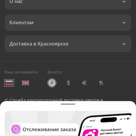
О нас
Клиентам
Доставка в Красноярске
Язык интерфейса:
Валюта:
©
Служба круглосуточной доставки цветов в
Красноярске
Русский Букет, 2026
Общество с ограниченной ответственностью «Технология»
ОГРН: 1195476081745, ИНН: 5410081997
Юридический адрес: г. Новосибирск, ул. Ипподромская,