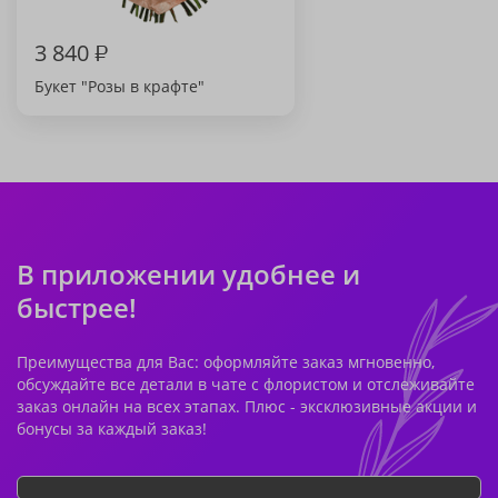
3 840
₽
Букет "Розы в крафте"
В приложении удобнее и
быстрее!
Преимущества для Вас: оформляйте заказ мгновенно,
обсуждайте все детали в чате с флористом и отслеживайте
заказ онлайн на всех этапах. Плюс - эксклюзивные акции и
бонусы за каждый заказ!