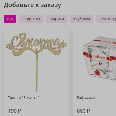
Добавьте к заказу
Все
Открытки
Шарики
Клубника
Бенто-то
Топпер "8 марта"
Раффаэлло
190
₽
860
₽