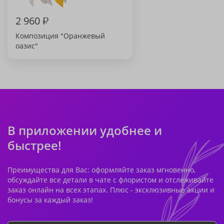
2 960
₽
Композиция "Оранжевый
оазис"
В приложении удобнее и
быстрее!
Преимущества для Вас: оформляйте заказ мгновенно,
обсуждайте все детали в чате с флористом и отслеживайте
заказ онлайн на всех этапах. Плюс - эксклюзивные акции и
бонусы за каждый заказ!