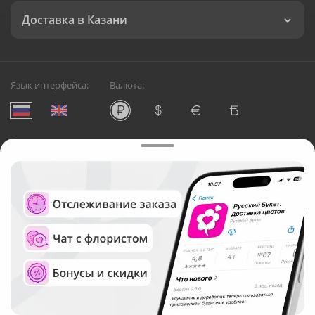
Доставка в Казани
Язык интерфейса:
Валюта:
©
Служба круглосуточной доставки цветов в Казани
Русский Букет, 2026
Общество с ограниченной ответственностью «Технология»
ОГРН: 1195476081745, ИНН: 5410081997
Юридический адрес: г. Новосибирск, ул. Ипподромская,
д.42, оф. 3
Рейтинг Русского букета в г. Казань