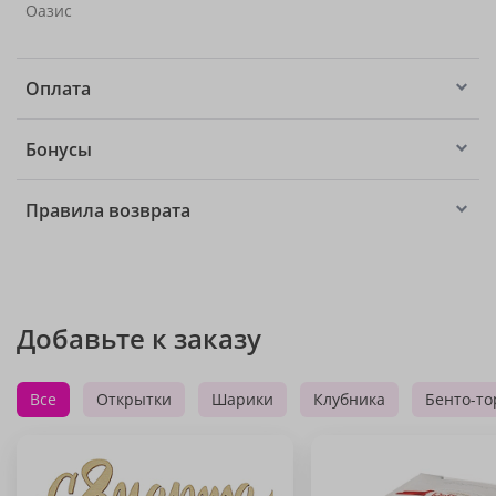
Оазис
Оплата
Бонусы
Правила возврата
Добавьте к заказу
Все
Открытки
Шарики
Клубника
Бенто-то