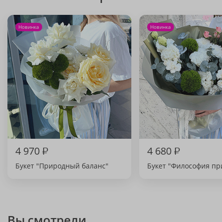
Новинка
Новинка
4 970
₽
4 680
₽
Букет "Природный баланс"
Букет "Философия п
Вы смотрели