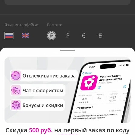
Язык интерфейса:
Валюта:
©
Служба круглосуточной доставки цветов в Казани
Русский Букет, 2026
Общество с ограниченной ответственностью «Технология»
ОГРН: 1195476081745, ИНН: 5410081997
Юридический адрес: г. Новосибирск, ул. Ипподромская,
д.42, оф. 3
Рейтинг Русского букета в г. Казань
Скидка
500 руб.
на первый заказ по коду