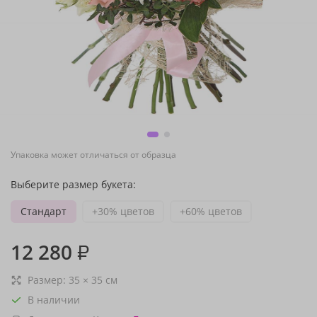
Упаковка может отличаться от образца
Выберите размер букета:
Стандарт
+30% цветов
+60% цветов
12 280
₽
Размер:
35
×
35
см
В наличии