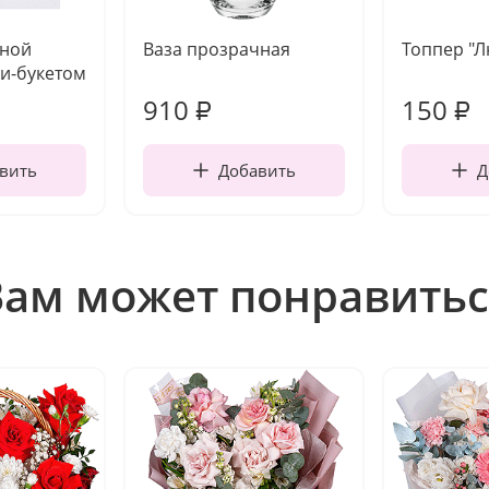
чной
Ваза прозрачная
Топпер "
и-букетом
910
150
₽
₽
вить
Добавить
Д
Вам может понравитьс