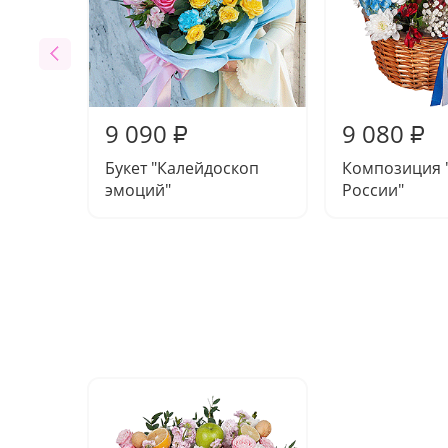
9 090
9 080
₽
₽
Букет "Калейдоскоп
Композиция 
эмоций"
России"