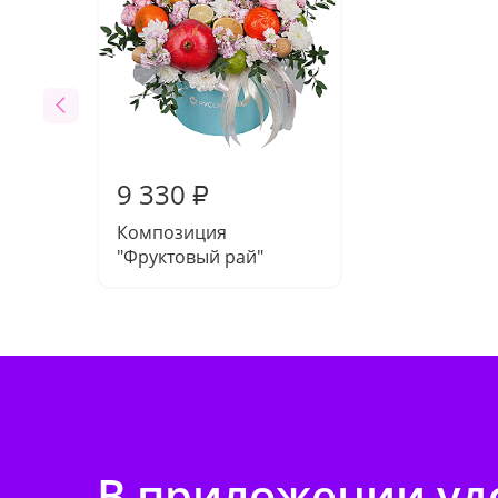
9 330
₽
Композиция
"Фруктовый рай"
В приложении удо