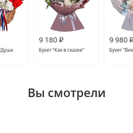
9 180
9 980
₽
"Душа
Букет "Как в сказке"
Букет "Ви
Вы смотрели