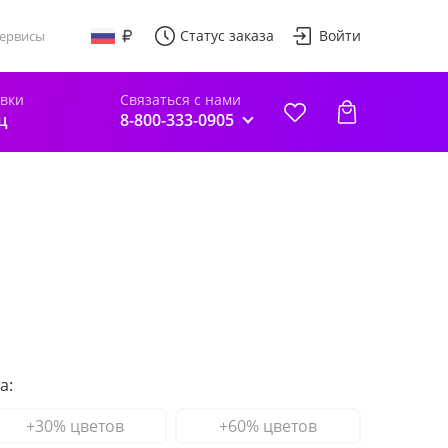
Статус заказа
Войти
ервисы
авки
Связаться с нами
ц
8-800-333-0905
а:
+30% цветов
+60% цветов