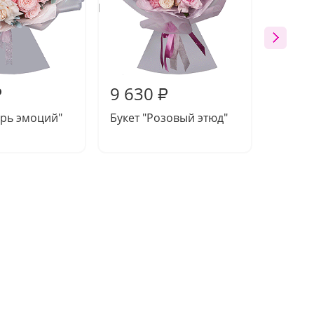
9 630
9 61
₽
₽
хрь эмоций"
Букет "Розовый этюд"
Букет 
луны"