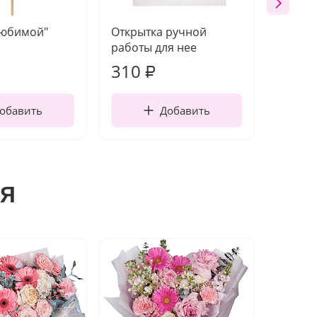
Любимой"
Открытка ручной
Топпер
работы для нее
310
150
₽
обавить
Добавить
я