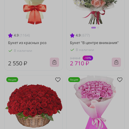
4.9
(1164)
4.9
(677)
Букет из красных роз
Букет "В центре внимания"
В наличии
В наличии
-10%
3 010 ₽
2 550 ₽
2 710 ₽
Акция
Акция