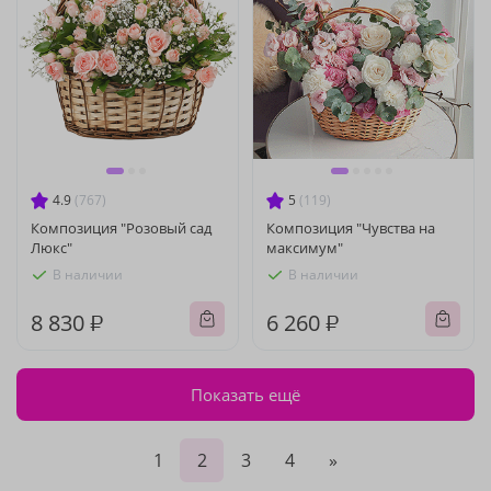
4.9
(767)
5
(119)
Композиция "Розовый сад
Композиция "Чувства на
Люкс"
максимум"
В наличии
В наличии
8 830 ₽
6 260 ₽
Показать ещё
1
2
3
4
»