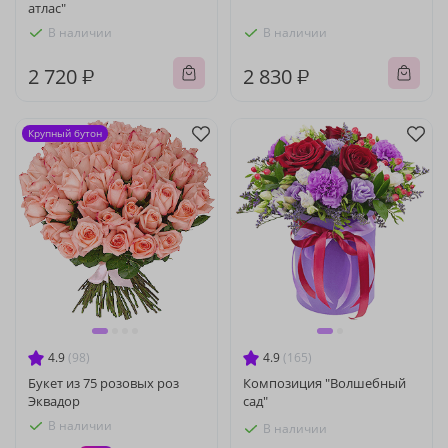
атлас"
В наличии
В наличии
2 720 ₽
2 830 ₽
Крупный бутон
4.9
(98)
4.9
(165)
Букет из 75 розовых роз
Композиция "Волшебный
Эквадор
сад"
В наличии
В наличии