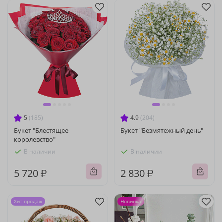
5
(185)
4.9
(204)
Букет "Блестящее
Букет "Безмятежный день"
королевство"
В наличии
В наличии
5 720 ₽
2 830 ₽
Хит продаж
Новинка