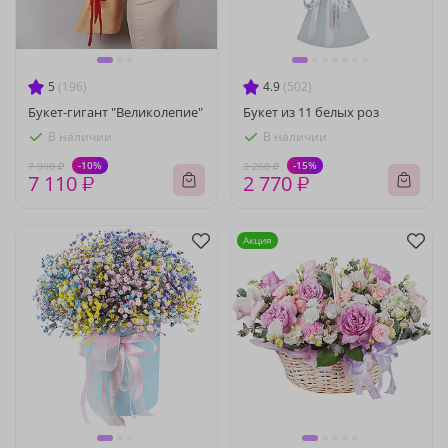
5
(196)
4.9
(502)
Букет-гигант "Великолепие"
Букет из 11 белых роз
В наличии
В наличии
-10%
-15%
7 900 ₽
3 260 ₽
7 110 ₽
2 770 ₽
Акция