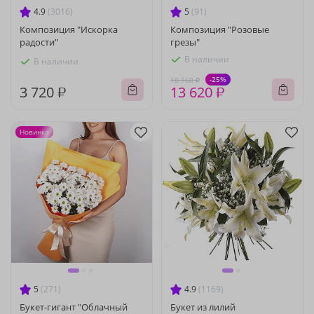
4.9
(3016)
5
(91)
Композиция "Искорка
Композиция "Розовые
радости"
грезы"
В наличии
В наличии
-25%
18 160 ₽
3 720 ₽
13 620 ₽
Новинка
5
(271)
4.9
(1169)
Букет-гигант "Облачный
Букет из лилий