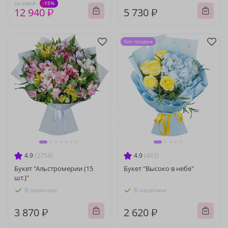
-15%
15 220 ₽
12 940 ₽
5 730 ₽
Хит продаж
4.9
(2754)
4.9
(463)
Букет "Альстромерии (15
Букет "Высоко в небе"
шт.)"
В наличии
В наличии
3 870 ₽
2 620 ₽