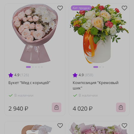
Хит продаж
4.9
(126)
4.9
(858)
Букет "Мед с корицей"
Композиция "Кремовый
шик"
В наличии
В наличии
2 940 ₽
4 020 ₽