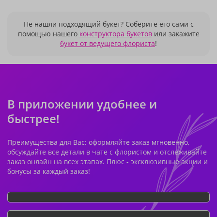
Не нашли подходящий букет? Соберите его сами с
помощью нашего
конструктора букетов
или закажите
букет от ведущего флориста
!
В приложении удобнее и
быстрее!
Преимущества для Вас: оформляйте заказ мгновенно,
обсуждайте все детали в чате с флористом и отслеживайте
заказ онлайн на всех этапах. Плюс - эксклюзивные акции и
бонусы за каждый заказ!