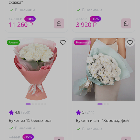
сказка"
В наличии
В наличии
-10%
-15%
12 510 ₽
4 610 ₽
11 260 ₽
3 920 ₽
Акция
Новинка
4.9
(950)
5
(211)
Букет из 15 белых роз
Букет-гигант "Хоровод фей"
В наличии
В наличии
-15%
4 110 ₽