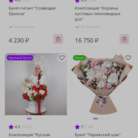
4.9
(193)
4.9
(114)
Букет-гигант "Созвездие
Композиция "Корзина
Ориона"
кустовых пионовидных
роз"
В наличии
В наличии
4 230 ₽
16 750 ₽
Крупный бутон
Акция
4.9
(1433)
5
(138)
Композиция "Русская
Букет "Парижский шик"