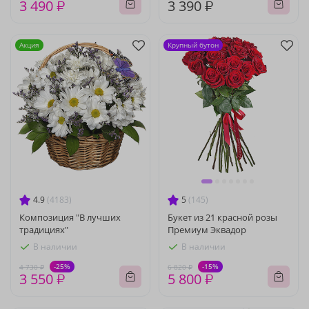
3 490 ₽
3 390 ₽
Акция
Крупный бутон
4.9
(4183)
5
(145)
Композиция "В лучших
Букет из 21 красной розы
традициях"
Премиум Эквадор
В наличии
В наличии
-25%
-15%
4 730 ₽
6 820 ₽
3 550 ₽
5 800 ₽