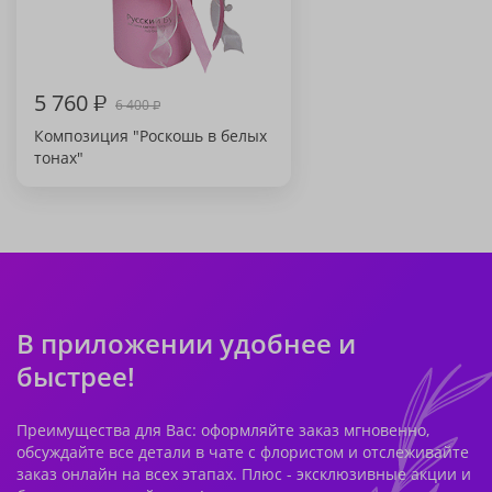
5 760
₽
6 400
₽
Композиция "Роскошь в белых
тонах"
В приложении удобнее и
быстрее!
Преимущества для Вас: оформляйте заказ мгновенно,
обсуждайте все детали в чате с флористом и отслеживайте
заказ онлайн на всех этапах. Плюс - эксклюзивные акции и