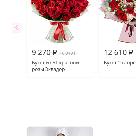
9 270
12 610
₽
₽
10 910
₽
Букет из 51 красной
Букет "Ты пр
розы Эквадор