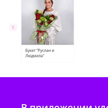
Букет "Руслан и
Людмила"
В приложении удо