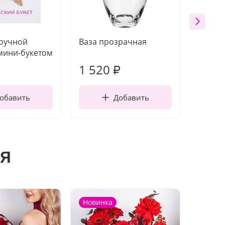
 ручной
Ваза прозрачная
Топпе
мини-букетом
1 520
200
₽
обавить
Добавить
я
Новинка
Новин