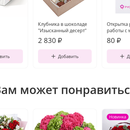
Клубника в шоколаде
Открытка
"Изысканный десерт"
работы с 
2 830
80
₽
₽
вить
Добавить
Д
Вам может понравитьс
Новинка