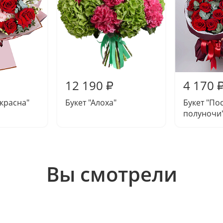
12 190
4 170
₽
екрасна"
Букет "Алоха"
Букет "По
полуночи
Вы смотрели