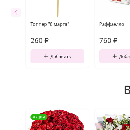
Топпер "8 марта"
Раффаэлло
260
760
₽
₽
Добавить
Доба
Акция