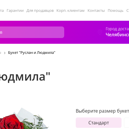
та
Гарантии
Для продавцов
Корп. клиентам
Контакты
Помощь
С
Город дост
Челябинс
ы
Букет "Руслан и Людмила"
Людмила"
Выберите размер букет
Стандарт