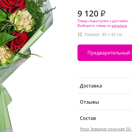
9 120
₽
Товар недоступен к доставке.
Выберите товар из
каталога
Размер:
40
×
45
см
Предварительный 
Доставка
Отзывы
Состав
Роза Эквадор красная 50