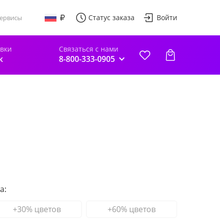
Статус заказа
Войти
ервисы
авки
Связаться с нами
к
8-800-333-0905
а:
+30% цветов
+60% цветов