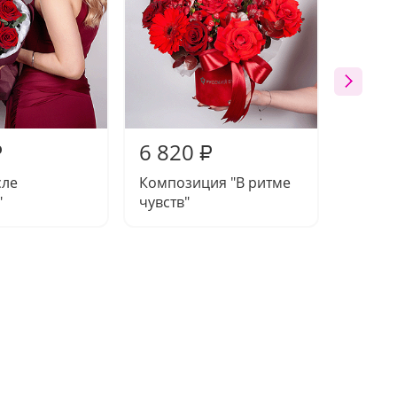
6 820
4 93
₽
₽
сле
Композиция "В ритме
Композ
"
чувств"
тобой"