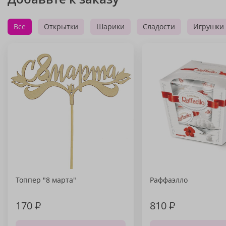
Все
Открытки
Шарики
Сладости
Игрушки
Топпер "8 марта"
Раффаэлло
170
₽
810
₽