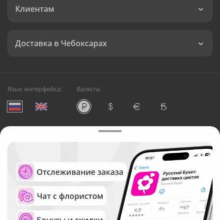
Клиентам
Доставка в Чебоксарах
Язык интерфейса:
Валюта:
©
Служба круглосуточной доставки цветов в Чебоксарах
Русский Букет, 2026
Общество с ограниченной ответственностью «Технология»
ОГРН: 1195476081745, ИНН: 5410081997
Юридический адрес: г. Новосибирск, ул. Ипподромская,
д.42, оф. 3
Рейтинг Русского букета