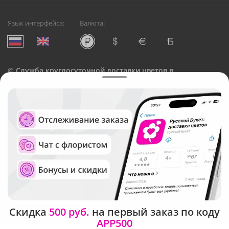
Язык интерфейса:
Валюта:
©
Служба круглосуточной доставки цветов в
Благовещенске
Русский Букет, 2026
Общество с ограниченной ответственностью «Технология»
ОГРН: 1195476081745, ИНН: 5410081997
Юридический адрес: г. Новосибирск, ул. Ипподромская,
д.42, оф. 3
Рейтинг Русского букета
Скидка
500 руб.
на первый заказ по коду
APP500