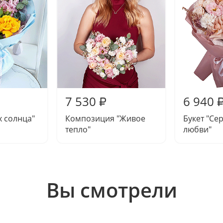
7 530
6 940
₽
х солнца"
Композиция "Живое
Букет "Се
тепло"
любви"
Вы смотрели