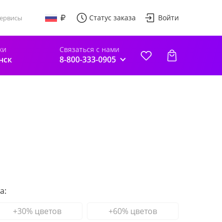
Статус заказа
Войти
ервисы
ки
Связаться с нами
нск
8-800-333-0905
а:
+30% цветов
+60% цветов