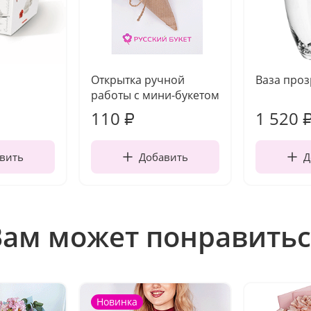
Открытка ручной
Ваза про
работы с мини-букетом
110
1 520
₽
вить
Добавить
Д
Вам может понравитьс
Новинка