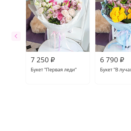
7 250
6 790
₽
₽
Букет "Первая леди"
Букет "В луча