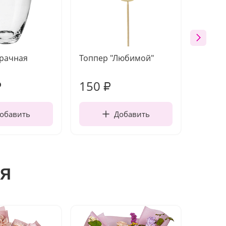
зрачная
Топпер "Любимой"
Открыт
работы
150
220
₽
₽
обавить
Добавить
я