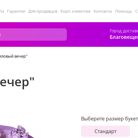
та
Гарантии
Для продавцов
Корп. клиентам
Контакты
Помощь
С
Город достав
Благовеще
иловый вечер"
ечер"
Выберите размер букет
Стандарт