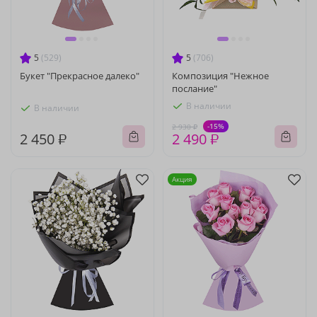
5
(529)
5
(706)
Букет "Прекрасное далеко"
Композиция "Нежное
послание"
В наличии
В наличии
-15%
2 930 ₽
2 450 ₽
2 490 ₽
Акция