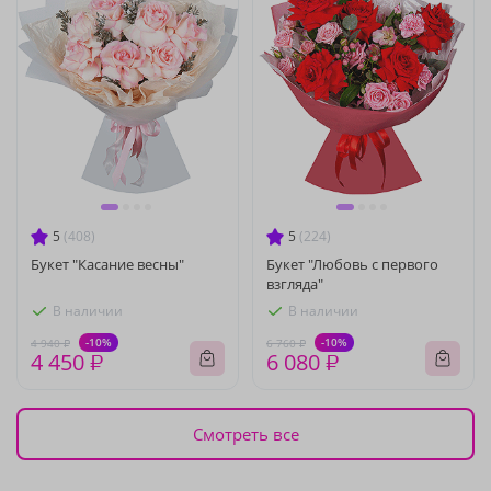
5
(408)
5
(224)
Букет "Касание весны"
Букет "Любовь с первого
взгляда"
В наличии
В наличии
-10%
-10%
4 940 ₽
6 760 ₽
4 450 ₽
6 080 ₽
Смотреть все