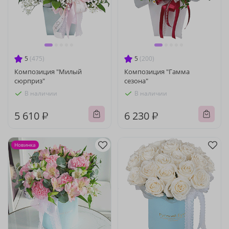
5
(475)
5
(200)
Композиция "Милый
Композиция "Гамма
сюрприз"
сезона"
В наличии
В наличии
5 610 ₽
6 230 ₽
Новинка