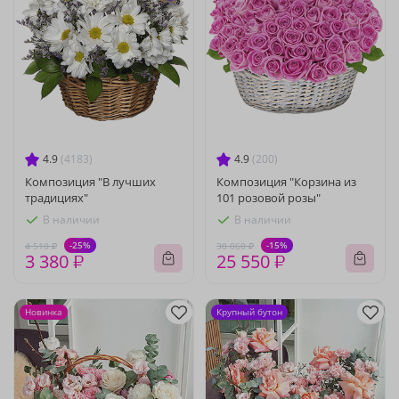
4.9
(4183)
4.9
(200)
Композиция "В лучших
Композиция "Корзина из
традициях"
101 розовой розы"
В наличии
В наличии
-25%
-15%
4 510 ₽
30 060 ₽
3 380 ₽
25 550 ₽
Новинка
Крупный бутон