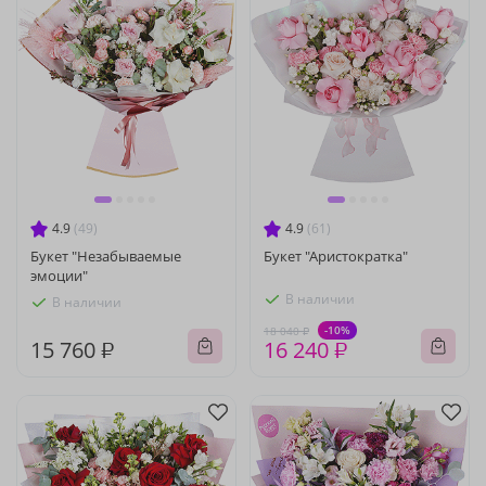
4.9
(49)
4.9
(61)
Букет "Незабываемые
Букет "Аристократка"
эмоции"
В наличии
В наличии
-10%
18 040 ₽
15 760 ₽
16 240 ₽