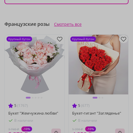
Французские розы
Смотреть все
Крупный бутон
Крупный бутон
5
(1767)
5
(677)
Букет "Жемчужина любви"
Букет-гигант "Загляденье"
В наличии
В наличии
-10%
-10%
3 740 ₽
5 390 ₽