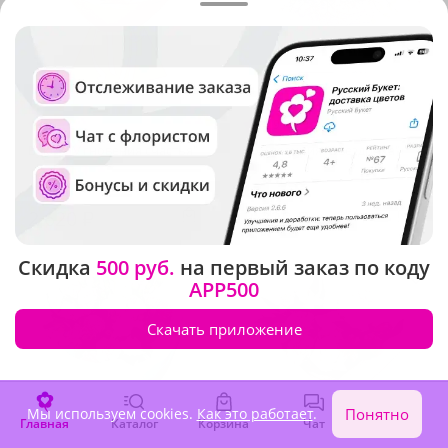
5
(339)
4.9
(453)
Букет "Мгновения счастья"
Композиция "Звездочка"
В наличии
В наличии
2 620 ₽
3 320 ₽
Скидка
500 руб.
на первый заказ по коду
APP500
Скачать приложение
Мы используем cookies.
Как это работает
.
Понятно
Главная
Каталог
Корзина
Чат
Войти