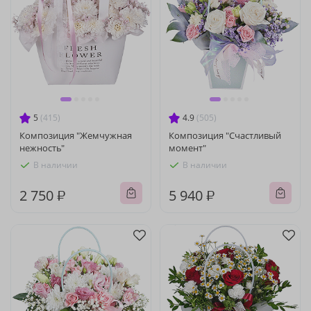
5
(415)
4.9
(505)
Композиция "Жемчужная
Композиция "Счастливый
нежность"
момент"
В наличии
В наличии
2 750 ₽
5 940 ₽