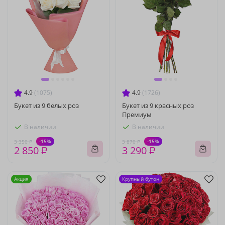
4.9
(1075)
4.9
(1726)
Букет из 9 белых роз
Букет из 9 красных роз
Премиум
В наличии
В наличии
-15%
-15%
3 350 ₽
3 870 ₽
2 850 ₽
3 290 ₽
Акция
Крупный бутон