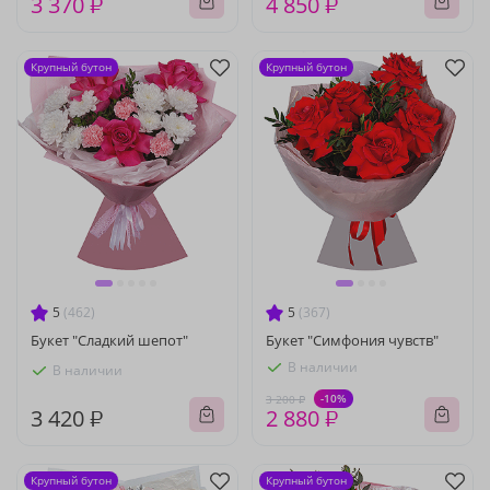
3 370 ₽
4 850 ₽
Крупный бутон
Крупный бутон
5
(462)
5
(367)
Букет "Сладкий шепот"
Букет "Симфония чувств"
В наличии
В наличии
-10%
3 200 ₽
3 420 ₽
2 880 ₽
Крупный бутон
Крупный бутон