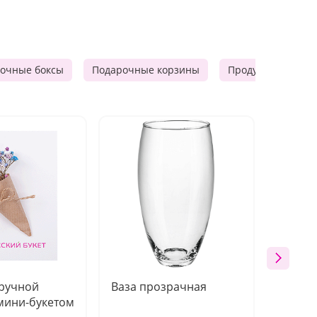
очные боксы
Подарочные корзины
Продуктовые наб
 ручной
Ваза прозрачная
Топпе
мини-букетом