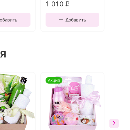
1 010
150
₽
обавить
Добавить
я
Акция
Акция