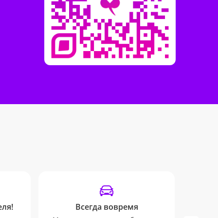
ля!
Всегда вовремя
Удоб