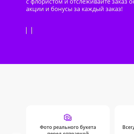
с флористом и отслеживайте заказ о
акции и бонусы за каждый заказ!
Фото реального букета
Всег
перед отправкой