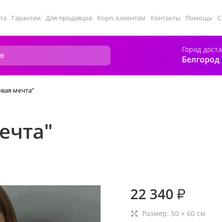
та
Гарантии
Для продавцов
Корп. клиентам
Контакты
Помощь
С
Город дост
Белгород
вая мечта"
ечта"
22 340
₽
Размер:
50
×
60
см