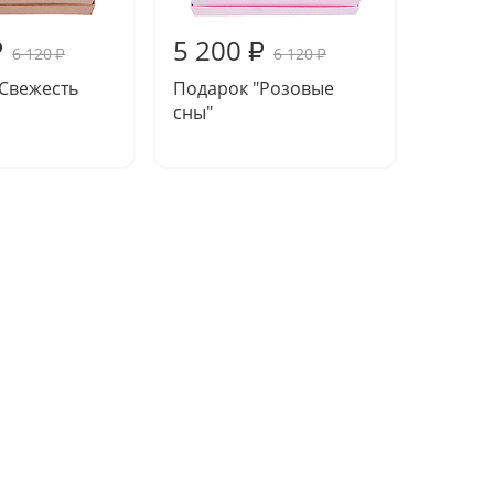
5 200
4 65
₽
₽
6 120
6 120
₽
₽
Свежесть
Подарок "Розовые
Подар
сны"
блажен