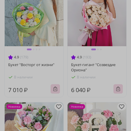
4.9
(179)
4.9
(193)
Букет "Восторг от жизни"
Букет-гигант "Созвездие
Ориона"
В наличии
В наличии
7 010 ₽
6 040 ₽
Новинка
Новинка