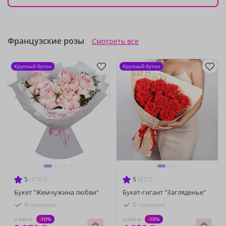
Французские розы
Смотреть все
Крупный бутон
Крупный бутон
5
(1767)
5
(677)
Букет "Жемчужина любви"
Букет-гигант "Загляденье"
В наличии
В наличии
-10%
-10%
3 740 ₽
5 390 ₽