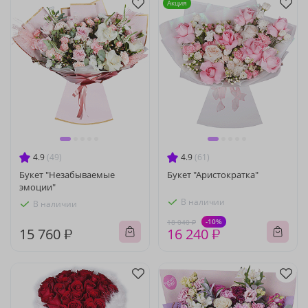
Акция
4.9
(49)
4.9
(61)
Букет "Незабываемые
Букет "Аристократка"
эмоции"
В наличии
В наличии
-10%
18 040 ₽
15 760 ₽
16 240 ₽