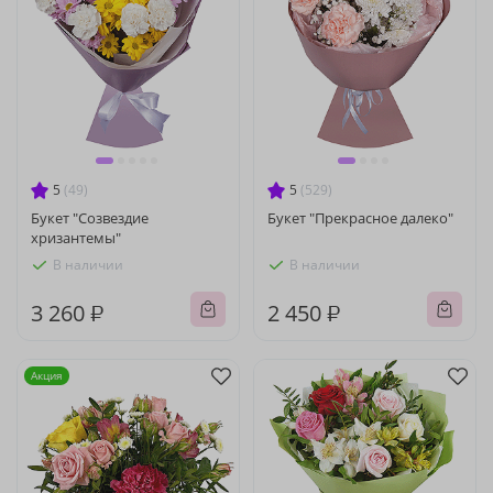
5
(49)
5
(529)
Букет "Созвездие
Букет "Прекрасное далеко"
хризантемы"
В наличии
В наличии
3 260 ₽
2 450 ₽
Акция