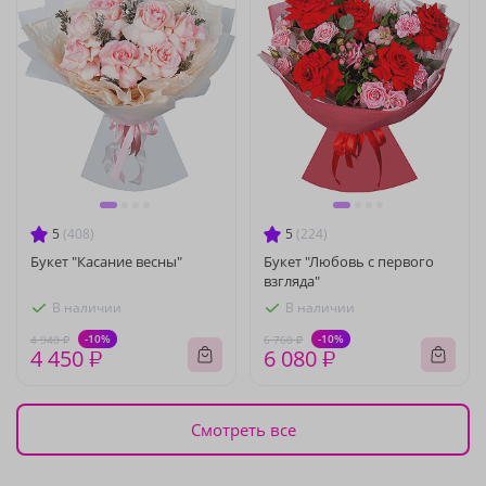
5
(408)
5
(224)
Букет "Касание весны"
Букет "Любовь с первого
взгляда"
В наличии
В наличии
-10%
-10%
4 940 ₽
6 760 ₽
4 450 ₽
6 080 ₽
Смотреть все