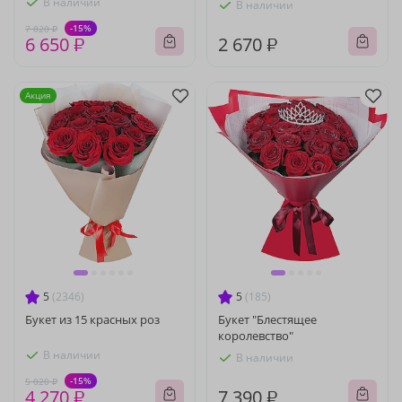
В наличии
В наличии
-15%
7 820 ₽
6 650 ₽
2 670 ₽
Акция
5
(2346)
5
(185)
Букет из 15 красных роз
Букет "Блестящее
королевство"
В наличии
В наличии
-15%
5 020 ₽
4 270 ₽
7 390 ₽