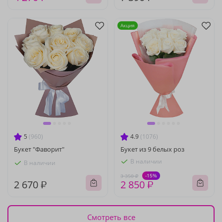
Акция
5
(960)
4.9
(1076)
Букет "Фаворит"
Букет из 9 белых роз
В наличии
В наличии
-15%
3 350 ₽
2 670 ₽
2 850 ₽
Смотреть все