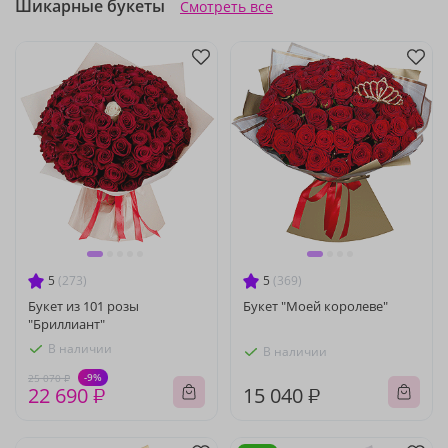
Шикарные букеты
Смотреть все
5
(273)
5
(369)
Букет из 101 розы
Букет "Моей королеве"
"Бриллиант"
В наличии
В наличии
-9%
25 070 ₽
22 690 ₽
15 040 ₽