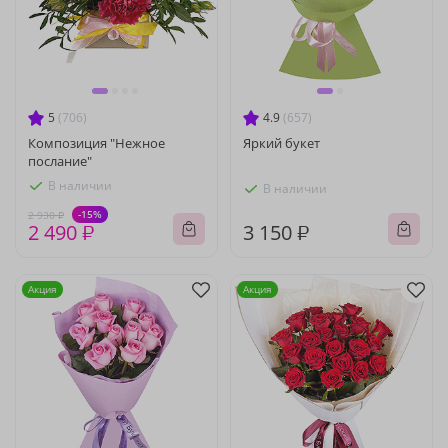
5
(706)
4.9
(657)
Композиция "Нежное
Яркий букет
послание"
В наличии
В наличии
-15%
2 930 ₽
2 490 ₽
3 150 ₽
Акция
Акция