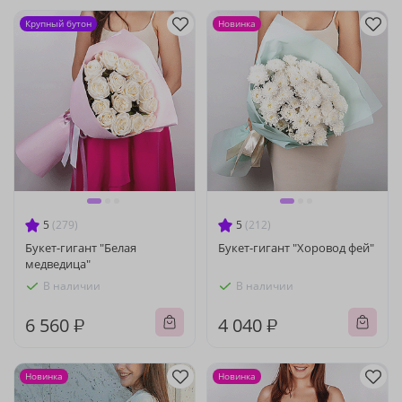
Крупный бутон
Новинка
5
(279)
5
(212)
Букет-гигант "Белая
Букет-гигант "Хоровод фей"
медведица"
В наличии
В наличии
6 560 ₽
4 040 ₽
Новинка
Новинка