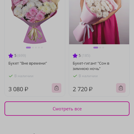
5
(699)
5
(185)
Букет "Вне времени"
Букет-гигант "Сон в
зимнюю ночь"
В наличии
В наличии
3 080 ₽
2 720 ₽
Смотреть все