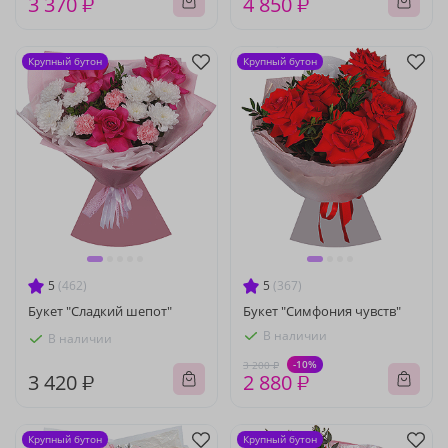
3 370 ₽
4 850 ₽
Крупный бутон
Крупный бутон
5
(462)
5
(367)
Букет "Сладкий шепот"
Букет "Симфония чувств"
В наличии
В наличии
-10%
3 200 ₽
3 420 ₽
2 880 ₽
Крупный бутон
Крупный бутон