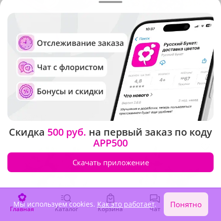
5
(76)
4.9
(453)
Букет "Сказочная фантазия"
Композиция "Звездочка"
В наличии
В наличии
3 840 ₽
3 320 ₽
Скидка
500 руб.
на первый заказ по коду
APP500
Скачать приложение
Мы используем cookies.
Как это работает
.
Понятно
Главная
Каталог
Корзина
Чат
Войти