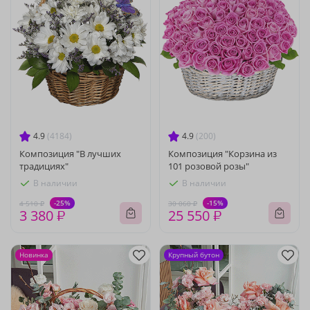
4.9
(4184)
4.9
(200)
Композиция "В лучших
Композиция "Корзина из
традициях"
101 розовой розы"
В наличии
В наличии
-25%
-15%
4 510 ₽
30 060 ₽
3 380 ₽
25 550 ₽
Новинка
Крупный бутон