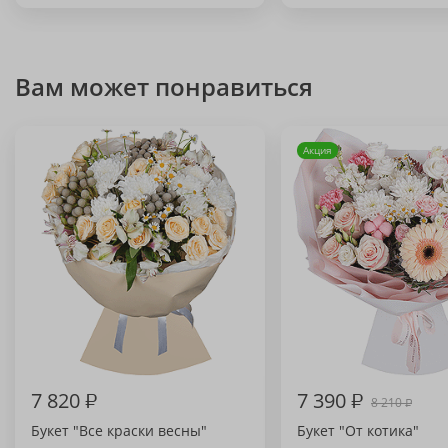
Вам может понравиться
Акция
7 820
₽
7 390
₽
8 210
₽
Букет "Все краски весны"
Букет "От котика"