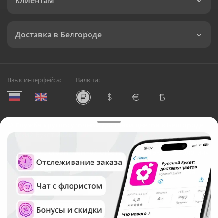
Клиентам
Доставка в Белгороде
Язык интерфейса:
Валюта:
©
Служба круглосуточной доставки цветов в Белгороде
Русский Букет, 2026
Общество с ограниченной ответственностью «Технология»
ОГРН: 1195476081745, ИНН: 5410081997
Юридический адрес: г. Новосибирск, ул. Ипподромская,
д.42, оф. 3
Рейтинг Русского букета в г. Белгород