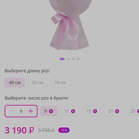
Выберите длину роз:
40 см
50 см
70 см
Выберите число роз в букете:
9
11
15
21
25
3 190
₽
3 750
₽
-15%