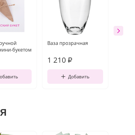
 ручной
Ваза прозрачная
Топпе
мини-букетом
1 210
240
₽
обавить
Добавить
я