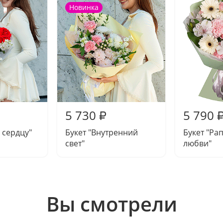
Новинка
5 730
5 790
₽
 сердцу"
Букет "Внутренний
Букет "Ра
свет"
любви"
Вы смотрели