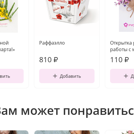
чной
Раффаэлло
Открытка
марта!»
работы с 
810
110
₽
₽
вить
Добавить
Д
Вам может понравитьс