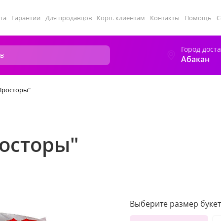
та
Гарантии
Для продавцов
Корп. клиентам
Контакты
Помощь
С
Город дост
Абакан
Просторы"
росторы"
Выберите размер букет