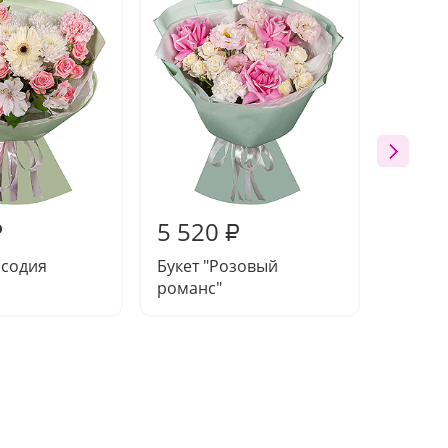
5 520
5 62
₽
₽
псодия
Букет "Розовый
Букет 
романс"