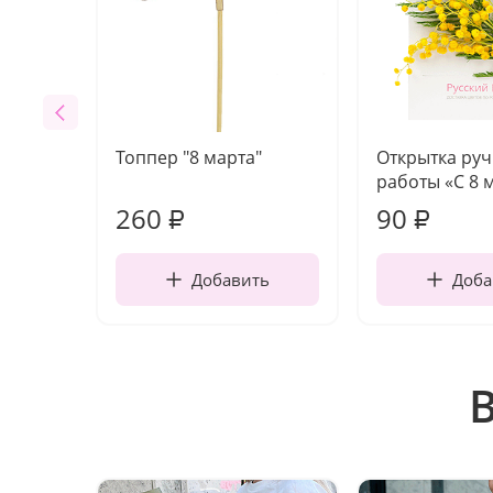
Топпер "8 марта"
Открытка ру
работы «С 8 
260
90
₽
₽
Добавить
Доба