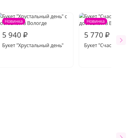
Новинка
Новинка
5 940
5 770
₽
₽
Букет "Хрустальный день"
Букет "Счастье вперед