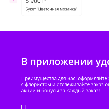
5 900
₽
Букет "Цветочная мозаика"
В приложении удо
Преимущества для Вас: оформляйте з
с флористом и отслеживайте заказ о
акции и бонусы за каждый заказ!