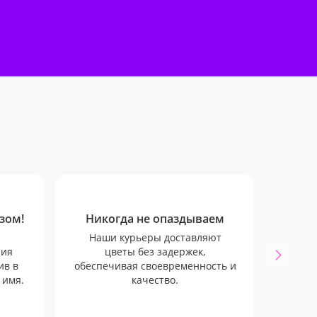
зом!
Никогда не опаздываем
SM
Наши курьеры доставляют
Мы бу
ния
цветы без задержек,
всех
ив в
обеспечивая своевременность и
через
 имя.
качество.