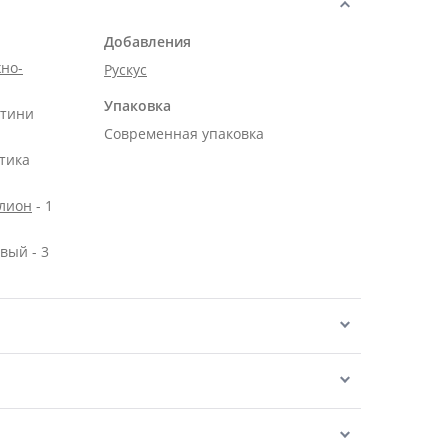
Добавления
но-
Рускус
Упаковка
нтини
Современная упаковка
тика
алион
- 1
вый - 3