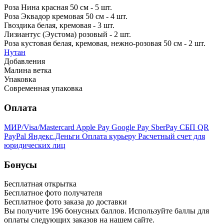
Роза Нина красная 50 см - 5 шт.
Роза Эквадор кремовая 50 см - 4 шт.
Гвоздика белая, кремовая - 3 шт.
Лизиантус (Эустома) розовый - 2 шт.
Роза кустовая белая, кремовая, нежно-розовая 50 см - 2 шт.
Нутан
Добавления
Малина ветка
Упаковка
Современная упаковка
Оплата
МИР/Visa/Mastercard
Apple Pay
Google Pay
SberPay
СБП QR
PayPal
Яндекс.Деньги
Оплата курьеру
Расчетный счет для
юридических лиц
Бонусы
Бесплатная открытка
Бесплатное фото получателя
Бесплатное фото заказа до доставки
Вы получите
196
бонусных баллов. Используйте баллы для
оплаты следующих заказов на нашем сайте.