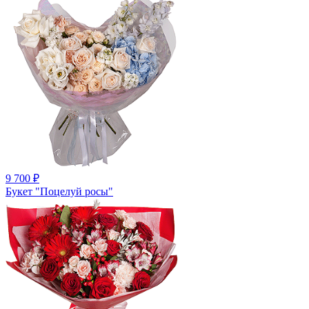
9 700
₽
Букет "Поцелуй росы"