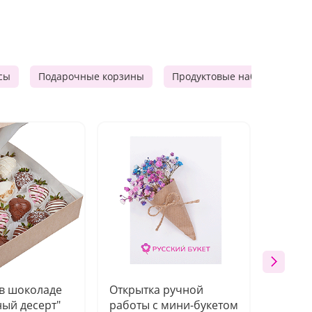
сы
Подарочные корзины
Продуктовые наборы
М
 в шоколаде
Открытка ручной
Ваза п
ый десерт"
работы с мини-букетом