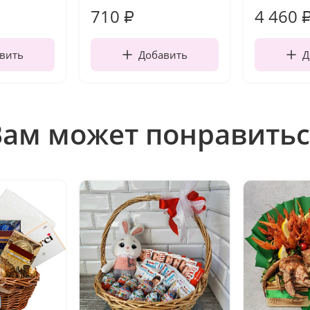
710
4 460
₽
вить
Добавить
Д
Вам может понравитьс