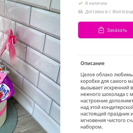
В наличии
Доставка в г. Волгоград
Заказать
Описание
Целое облако любимых
коробке для самого ма
вызывает искренний в
нежного шоколада с 
настроение дополняе
над этой кондитерско
настоящий праздник и
мгновения чистого сча
набором.