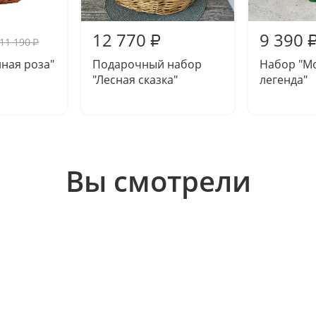
12 770
9 390
₽
11 190
₽
ная роза"
Подарочный набор
Набор "М
"Лесная сказка"
легенда"
Вы смотрели