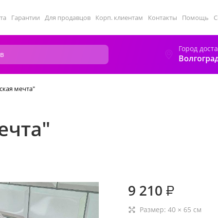
та
Гарантии
Для продавцов
Корп. клиентам
Контакты
Помощь
С
Город дост
Волгогра
ская мечта"
ечта"
9 210
₽
Размер:
40
×
65
см