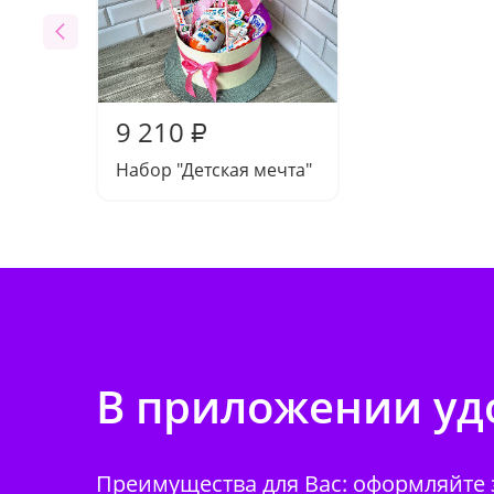
9 210
₽
Набор "Детская мечта"
В приложении удо
Преимущества для Вас: оформляйте з