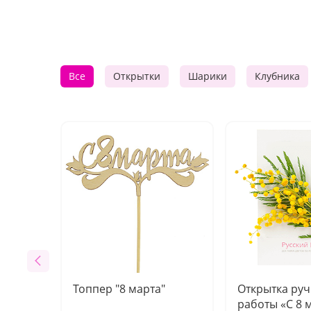
Все
Открытки
Шарики
Клубника
Топпер "8 марта"
Открытка ру
работы «С 8 