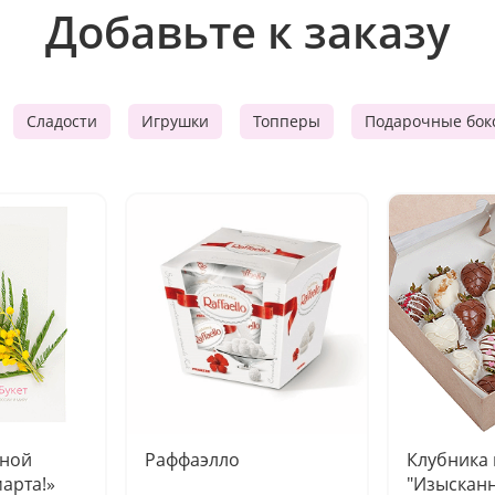
Добавьте к заказу
Сладости
Игрушки
Топперы
Подарочные бок
чной
Раффаэлло
Клубника
марта!»
"Изысканн