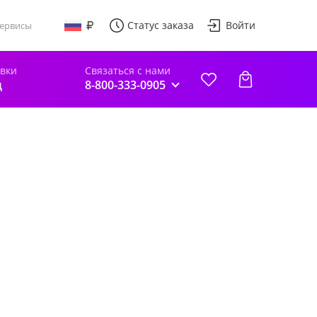
Статус заказа
Войти
ервисы
авки
Связаться с нами
д
8-800-333-0905