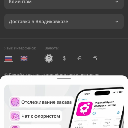
Клиентам
Доставка в Владикавказе
Язык интерфейса:
Валюта:
©
Служба круглосуточной доставки цветов во
Владикавказе
Русский Букет, 2026
Общество с ограниченной ответственностью «Технология»
ОГРН: 1195476081745, ИНН: 5410081997
Юридический адрес: г. Новосибирск, ул. Ипподромская,
д.42, оф. 3